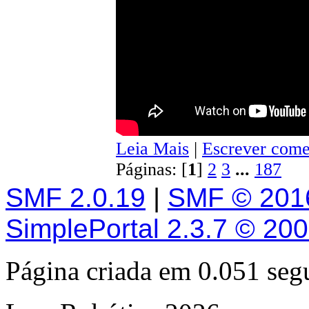
Leia Mais
|
Escrever come
Páginas: [
1
]
2
3
...
187
SMF 2.0.19
|
SMF © 201
SimplePortal 2.3.7 © 20
Página criada em 0.051 se