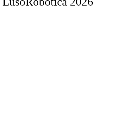
LusoRobótica 2026