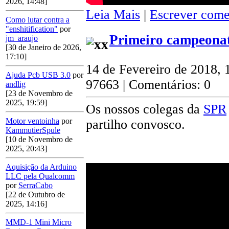
2026, 14:48]
Leia Mais
|
Escrever come
Como lutar contra a
"enshitification"
por
Primeiro campeonat
jm_araujo
[30 de Janeiro de 2026,
17:10]
14 de Fevereiro de 2018, 
Ajuda Pcb USB 3.0
por
97663 | Comentários: 0
andlig
[23 de Novembro de
2025, 19:59]
Os nossos colegas da
SPR
Motor ventoinha
por
partilho convosco.
KammutierSpule
[10 de Novembro de
2025, 20:43]
Aquisição da Arduino
LLC pela Qualcomm
por
SerraCabo
[22 de Outubro de
2025, 14:16]
MMD-1 Mini Micro