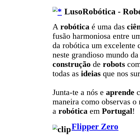
LusoRobótica - Robó
A
robótica
é uma das
ciê
fusão harmoniosa entre u
da robótica um excelente 
neste grandioso mundo da t
construção
de
robots
com
todas as
ideias
que nos sur
Junta-te a nós e
aprende
c
maneira como observas o
a
robótica
em
Portugal
!
Flipper Zero