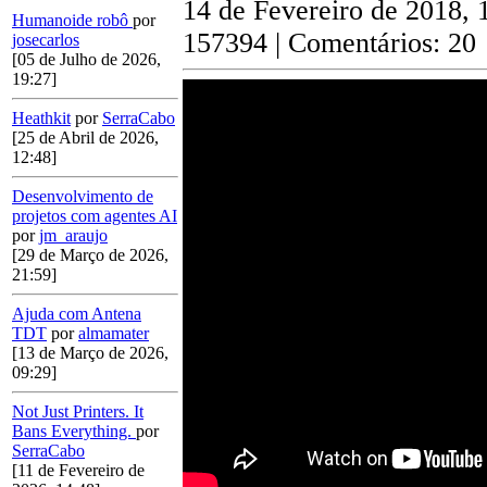
14 de Fevereiro de 2018, 
Humanoide robô
por
157394 | Comentários: 20
josecarlos
[05 de Julho de 2026,
19:27]
Heathkit
por
SerraCabo
[25 de Abril de 2026,
12:48]
Desenvolvimento de
projetos com agentes AI
por
jm_araujo
[29 de Março de 2026,
21:59]
Ajuda com Antena
TDT
por
almamater
[13 de Março de 2026,
09:29]
Not Just Printers. It
Bans Everything.
por
SerraCabo
[11 de Fevereiro de