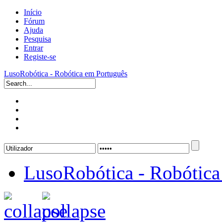
Início
Fórum
Ajuda
Pesquisa
Entrar
Registe-se
LusoRobótica - Robótica em Português
LusoRobótica - Robótica