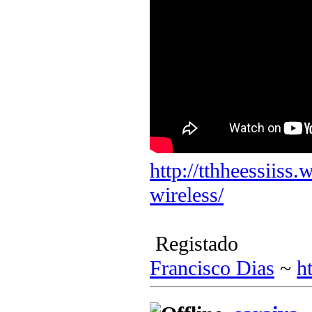
http://tthheessiiss
wireless/
Registado
Francisco Dias
~
ht