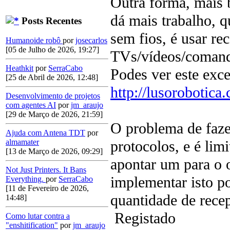
Outra forma, mais 
dá mais trabalho, q
Posts Recentes
sem fios, é usar re
Humanoide robô
por
josecarlos
[05 de Julho de 2026, 19:27]
TVs/vídeos/comand
Heathkit
por
SerraCabo
Podes ver este exce
[25 de Abril de 2026, 12:48]
http://lusorobotica
Desenvolvimento de projetos
com agentes AI
por
jm_araujo
[29 de Março de 2026, 21:59]
O problema de faze
Ajuda com Antena TDT
por
protocolos, e é lim
almamater
[13 de Março de 2026, 09:29]
apontar um para o 
Not Just Printers. It Bans
implementar isto p
Everything.
por
SerraCabo
[11 de Fevereiro de 2026,
quantidade de rece
14:48]
Registado
Como lutar contra a
"enshitification"
por
jm_araujo