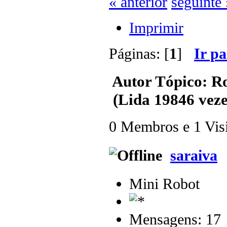
« anterior
seguinte 
Imprimir
Páginas: [
1
]
Ir p
Autor
Tópico: Ro
(Lida 19846 veze
0 Membros e 1 Visit
saraiva
Mini Robot
Mensagens: 17