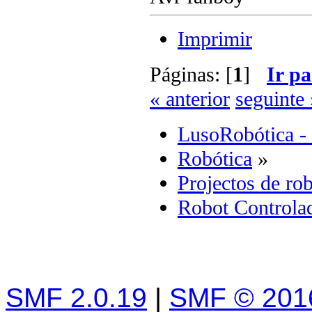
Imprimir
Páginas: [
1
]
Ir pa
« anterior
seguinte 
LusoRobótica -
Robótica
»
Projectos de rob
Robot Controlad
SMF 2.0.19
|
SMF © 201