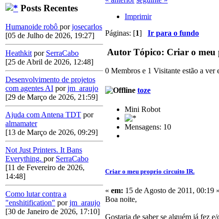
Posts Recentes
Imprimir
Humanoide robô
por
josecarlos
Páginas: [
1
]
Ir para o fundo
[05 de Julho de 2026, 19:27]
Autor
Tópico: Criar o meu p
Heathkit
por
SerraCabo
[25 de Abril de 2026, 12:48]
0 Membros e 1 Visitante estão a ver e
Desenvolvimento de projetos
com agentes AI
por
jm_araujo
toze
[29 de Março de 2026, 21:59]
Mini Robot
Ajuda com Antena TDT
por
almamater
Mensagens: 10
[13 de Março de 2026, 09:29]
Not Just Printers. It Bans
Everything.
por
SerraCabo
[11 de Fevereiro de 2026,
Criar o meu proprio circuito IR.
14:48]
«
em:
15 de Agosto de 2011, 00:19 
Como lutar contra a
Boa noite,
"enshitification"
por
jm_araujo
[30 de Janeiro de 2026, 17:10]
Gostaria de saber se alguém já fez e