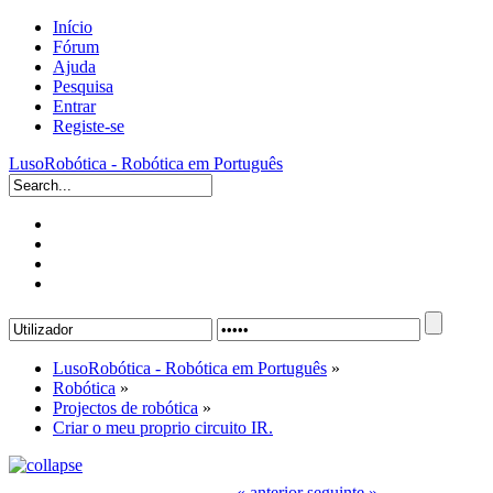
Início
Fórum
Ajuda
Pesquisa
Entrar
Registe-se
LusoRobótica - Robótica em Português
LusoRobótica - Robótica em Português
»
Robótica
»
Projectos de robótica
»
Criar o meu proprio circuito IR.
« anterior
seguinte »