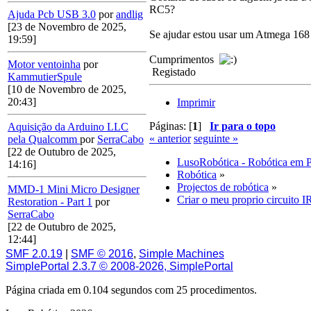
RC5?
Ajuda Pcb USB 3.0
por
andlig
[23 de Novembro de 2025,
Se ajudar estou usar um Atmega 168 p
19:59]
Cumprimentos
Motor ventoinha
por
Registado
KammutierSpule
[10 de Novembro de 2025,
20:43]
Imprimir
Páginas: [
1
]
Ir para o topo
Aquisição da Arduino LLC
« anterior
seguinte »
pela Qualcomm
por
SerraCabo
[22 de Outubro de 2025,
LusoRobótica - Robótica em 
14:16]
Robótica
»
Projectos de robótica
»
MMD-1 Mini Micro Designer
Criar o meu proprio circuito I
Restoration - Part 1
por
SerraCabo
[22 de Outubro de 2025,
12:44]
SMF 2.0.19
|
SMF © 2016
,
Simple Machines
SimplePortal 2.3.7 © 2008-2026, SimplePortal
Página criada em 0.104 segundos com 25 procedimentos.