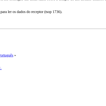
ara ler os dados do receptor (tsop 1736).
Português
»
R.