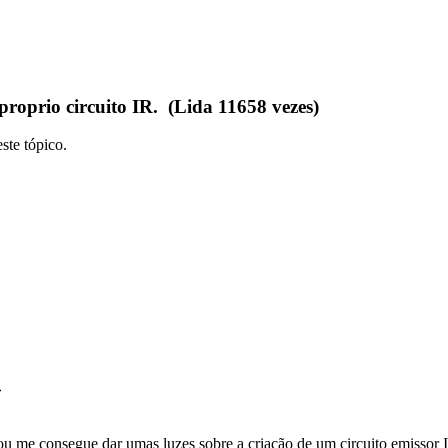
roprio circuito IR. (Lida 11658 vezes)
ste tópico.
»
/ou me consegue dar umas luzes sobre a criação de um circuito emissor 