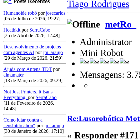
Posts Recentes
Tiago Rodrigues
Humanoide robô
por
josecarlos
[05 de Julho de 2026, 19:27]
metRo_
Heathkit
por
SerraCabo
[25 de Abril de 2026, 12:48]
Administrator
Desenvolvimento de projetos
Mini Robot
com agentes AI
por
jm_araujo
[29 de Março de 2026, 21:59]
Ajuda com Antena TDT
por
Mensagens: 3.7
almamater
[13 de Março de 2026, 09:29]
Not Just Printers. It Bans
Everything.
por
SerraCabo
[11 de Fevereiro de 2026,
14:48]
Re:Lusorobótica Mot
Como lutar contra a
"enshitification"
por
jm_araujo
[30 de Janeiro de 2026, 17:10]
«
Responder #171