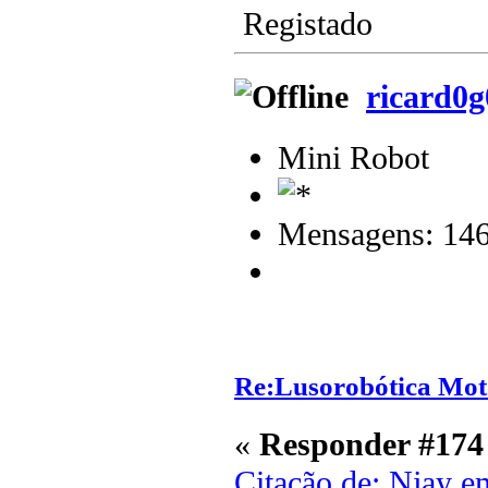
Registado
ricard0
Mini Robot
Mensagens: 14
Re:Lusorobótica Mot
«
Responder #174
Citação de: Njay e