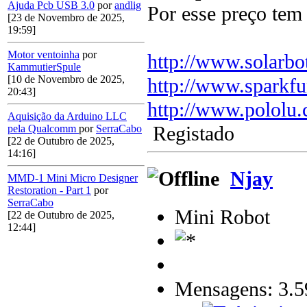
Ajuda Pcb USB 3.0
por
andlig
Por esse preço tem p
[23 de Novembro de 2025,
19:59]
Motor ventoinha
por
http://www.solarbo
KammutierSpule
[10 de Novembro de 2025,
http://www.sparkf
20:43]
http://www.pololu
Aquisição da Arduino LLC
Registado
pela Qualcomm
por
SerraCabo
[22 de Outubro de 2025,
14:16]
Njay
MMD-1 Mini Micro Designer
Restoration - Part 1
por
SerraCabo
Mini Robot
[22 de Outubro de 2025,
12:44]
Mensagens: 3.5