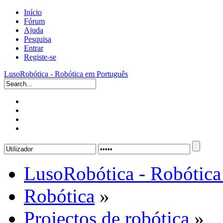
Início
Fórum
Ajuda
Pesquisa
Entrar
Registe-se
LusoRobótica - Robótica em Português
LusoRobótica - Robótica
Robótica
»
Projectos de robótica
»