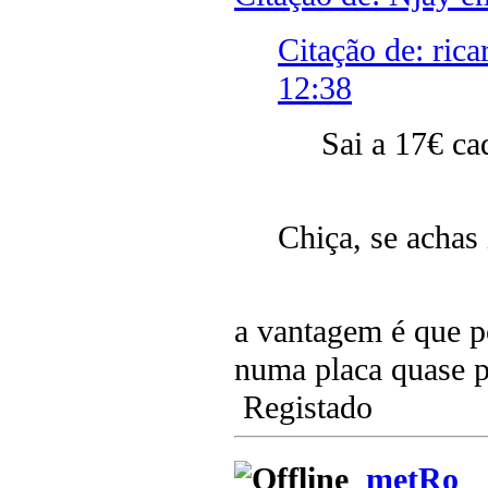
Citação de: ric
12:38
Sai a 17€ ca
Chiça, se achas 
a vantagem é que p
numa placa quase 
Registado
metRo_