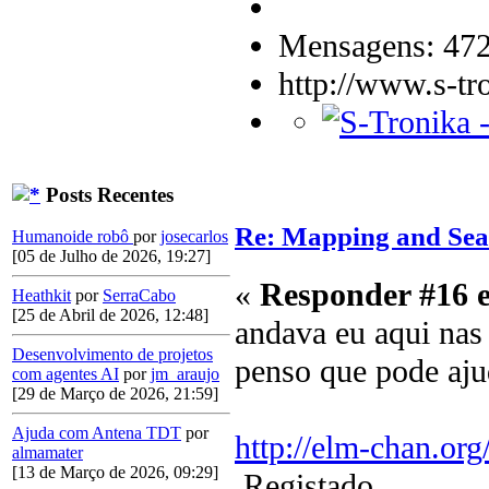
Mensagens: 47
http://www.s-tr
Posts Recentes
Re: Mapping and Sea
Humanoide robô
por
josecarlos
[05 de Julho de 2026, 19:27]
«
Responder #16 
Heathkit
por
SerraCabo
[25 de Abril de 2026, 12:48]
andava eu aqui nas 
Desenvolvimento de projetos
penso que pode aju
com agentes AI
por
jm_araujo
[29 de Março de 2026, 21:59]
Ajuda com Antena TDT
por
http://elm-chan.org
almamater
[13 de Março de 2026, 09:29]
Registado