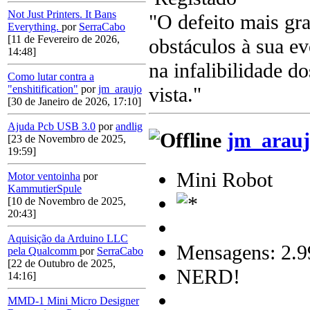
Not Just Printers. It Bans
"O defeito mais gr
Everything.
por
SerraCabo
[11 de Fevereiro de 2026,
obstáculos à sua e
14:48]
na infalibilidade d
Como lutar contra a
vista."
"enshitification"
por
jm_araujo
[30 de Janeiro de 2026, 17:10]
Ajuda Pcb USB 3.0
por
andlig
jm_arauj
[23 de Novembro de 2025,
19:59]
Mini Robot
Motor ventoinha
por
KammutierSpule
[10 de Novembro de 2025,
20:43]
Aquisição da Arduino LLC
Mensagens: 2.9
pela Qualcomm
por
SerraCabo
[22 de Outubro de 2025,
NERD!
14:16]
MMD-1 Mini Micro Designer