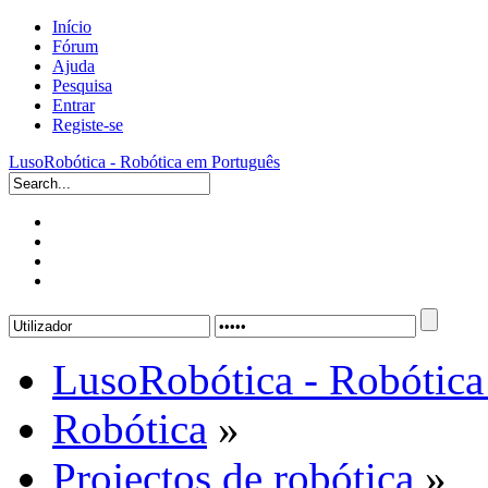
Início
Fórum
Ajuda
Pesquisa
Entrar
Registe-se
LusoRobótica - Robótica em Português
LusoRobótica - Robótica
Robótica
»
Projectos de robótica
»