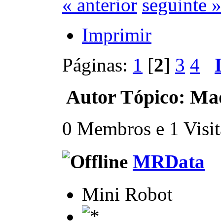
« anterior
seguinte 
Imprimir
Páginas:
1
[
2
]
3
4
Autor
Tópico: Maq
0 Membros e 1 Visita
MRData
Mini Robot