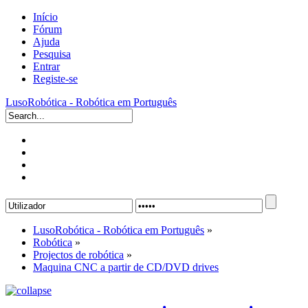
Início
Fórum
Ajuda
Pesquisa
Entrar
Registe-se
LusoRobótica - Robótica em Português
LusoRobótica - Robótica em Português
»
Robótica
»
Projectos de robótica
»
Maquina CNC a partir de CD/DVD drives