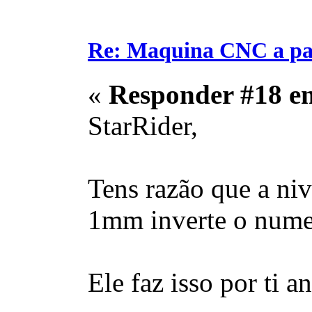
Re: Maquina CNC a pa
«
Responder #18 e
StarRider,
Tens razão que a ni
1mm inverte o numer
Ele faz isso por ti a