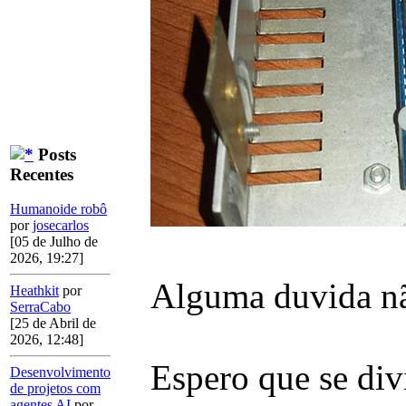
Posts
Recentes
Humanoide robô
por
josecarlos
[05 de Julho de
2026, 19:27]
Alguma duvida nã
Heathkit
por
SerraCabo
[25 de Abril de
2026, 12:48]
Espero que se div
Desenvolvimento
de projetos com
agentes AI
por