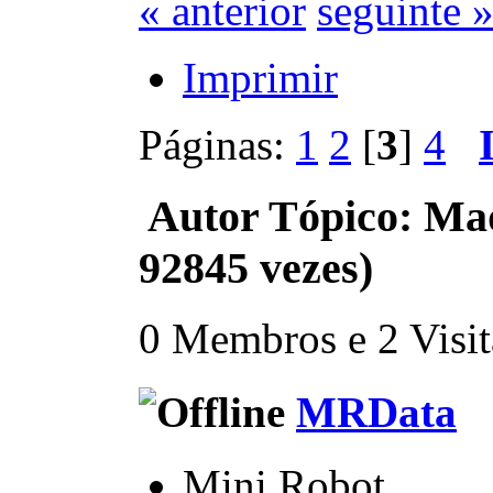
« anterior
seguinte 
Imprimir
Páginas:
1
2
[
3
]
4
Autor
Tópico: Maq
92845 vezes)
0 Membros e 2 Visita
MRData
Mini Robot