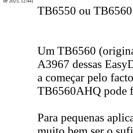
de 2025, 12:44]
TB6550 ou TB6560
Um TB6560 (original
A3967 dessas EasyD
a começar pelo fact
TB6560AHQ pode fo
Para pequenas aplic
muito bem ser o sufi