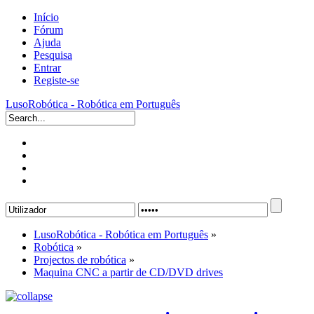
Início
Fórum
Ajuda
Pesquisa
Entrar
Registe-se
LusoRobótica - Robótica em Português
LusoRobótica - Robótica em Português
»
Robótica
»
Projectos de robótica
»
Maquina CNC a partir de CD/DVD drives