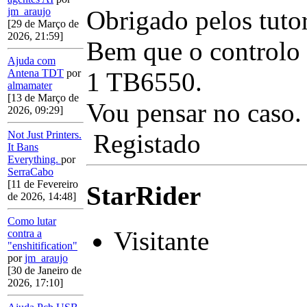
Obrigado pelos tutor
jm_araujo
[29 de Março de
2026, 21:59]
Bem que o controlo
Ajuda com
1 TB6550.
Antena TDT
por
almamater
[13 de Março de
Vou pensar no caso.
2026, 09:29]
Registado
Not Just Printers.
It Bans
Everything.
por
SerraCabo
[11 de Fevereiro
StarRider
de 2026, 14:48]
Como lutar
Visitante
contra a
"enshitification"
por
jm_araujo
[30 de Janeiro de
2026, 17:10]