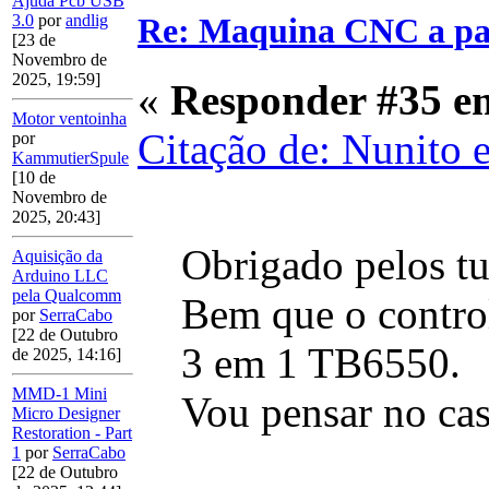
Ajuda Pcb USB
Re: Maquina CNC a pa
3.0
por
andlig
[23 de
Novembro de
2025, 19:59]
«
Responder #35 e
Motor ventoinha
Citação de: Nunito 
por
KammutierSpule
[10 de
Novembro de
2025, 20:43]
Obrigado pelos tut
Aquisição da
Arduino LLC
pela Qualcomm
Bem que o contro
por
SerraCabo
[22 de Outubro
3 em 1 TB6550.
de 2025, 14:16]
MMD-1 Mini
Vou pensar no cas
Micro Designer
Restoration - Part
1
por
SerraCabo
[22 de Outubro