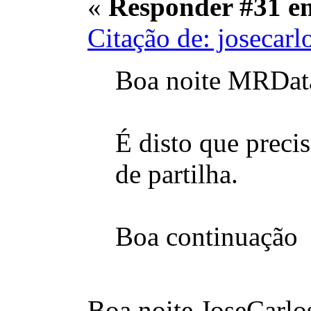
«
Responder #31 e
Citação de: josecarl
Boa noite MRDat
É disto que precis
de partilha.
Boa continuaçã
Boa noite JoseCarlo