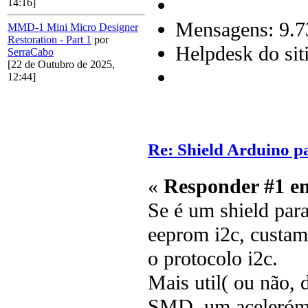
14:16]
Mensagens: 9.7
MMD-1 Mini Micro Designer
Restoration - Part 1
por
Helpdesk do sit
SerraCabo
[22 de Outubro de 2025,
12:44]
Re: Shield Arduino p
«
Responder #1 e
Se é um shield para
eeprom i2c, custam
o protocolo i2c.
Mais util( ou não,
SMD, um acelerómet