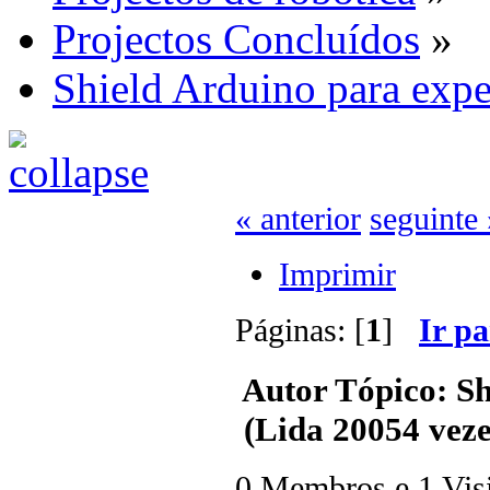
Projectos Concluídos
»
Shield Arduino para exp
« anterior
seguinte 
Imprimir
Páginas: [
1
]
Ir p
Autor
Tópico: Sh
(Lida 20054 veze
0 Membros e 1 Visit