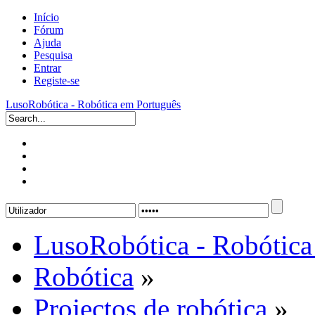
Início
Fórum
Ajuda
Pesquisa
Entrar
Registe-se
LusoRobótica - Robótica em Português
LusoRobótica - Robótica
Robótica
»
Projectos de robótica
»