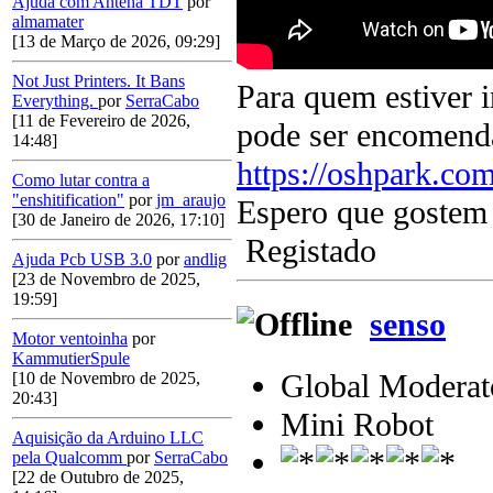
Ajuda com Antena TDT
por
almamater
[13 de Março de 2026, 09:29]
Not Just Printers. It Bans
Para quem estiver i
Everything.
por
SerraCabo
[11 de Fevereiro de 2026,
pode ser encomenda
14:48]
https://oshpark.co
Como lutar contra a
"enshitification"
por
jm_araujo
Espero que goste
[30 de Janeiro de 2026, 17:10]
Registado
Ajuda Pcb USB 3.0
por
andlig
[23 de Novembro de 2025,
19:59]
senso
Motor ventoinha
por
KammutierSpule
Global Moderat
[10 de Novembro de 2025,
20:43]
Mini Robot
Aquisição da Arduino LLC
pela Qualcomm
por
SerraCabo
[22 de Outubro de 2025,