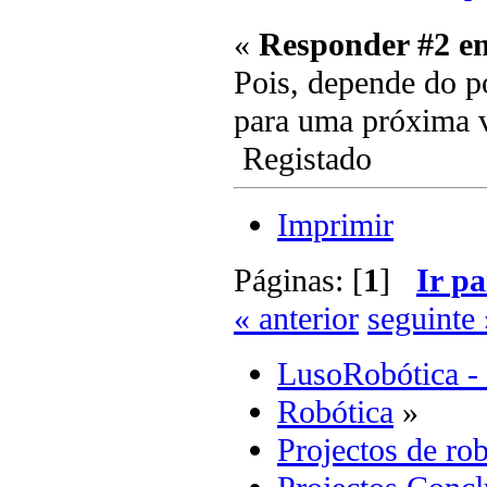
«
Responder #2 e
Pois, depende do po
para uma próxima
Registado
Imprimir
Páginas: [
1
]
Ir pa
« anterior
seguinte 
LusoRobótica -
Robótica
»
Projectos de rob