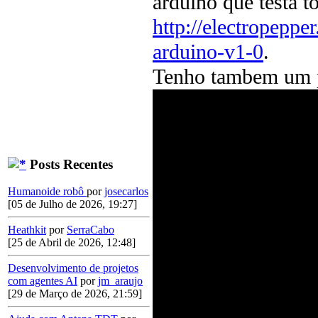
arduino que testa t
http://electropepper
arduino-v1-0
.
Tenho tambem um p
Posts Recentes
Humanoide robô
por
josecarlos
[05 de Julho de 2026, 19:27]
Heathkit
por
SerraCabo
[25 de Abril de 2026, 12:48]
Desenvolvimento de projetos
com agentes AI
por
jm_araujo
[29 de Março de 2026, 21:59]