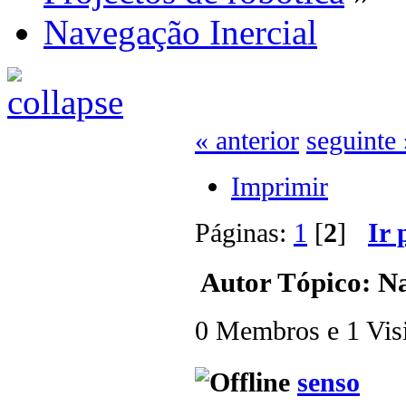
Navegação Inercial
« anterior
seguinte 
Imprimir
Páginas:
1
[
2
]
Ir 
Autor
Tópico: Na
0 Membros e 1 Visit
senso