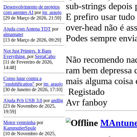
sub-strings depois 
Desenvolvimento de projetos
com agentes AI
por
jm_araujo
E prefiro usar tudo
[29 de Março de 2026, 21:59]
over-head não é ass
Ajuda com Antena TDT
por
almamater
Podes sempre envia
[13 de Março de 2026, 09:29]
Not Just Printers. It Bans
Everything.
por
SerraCabo
Não recomendo nadi
[11 de Fevereiro de 2026,
14:48]
ram bem depressa q
mais alguma coisa e
Como lutar contra a
"enshitification"
por
jm_araujo
Registado
[30 de Janeiro de 2026, 17:10]
Avr fanboy
Ajuda Pcb USB 3.0
por
andlig
[23 de Novembro de 2025,
19:59]
MAntune
Motor ventoinha
por
KammutierSpule
[10 de Novembro de 2025,