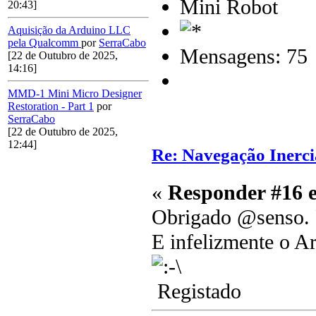
Mini Robot
20:43]
Aquisição da Arduino LLC
pela Qualcomm
por
SerraCabo
Mensagens: 75
[22 de Outubro de 2025,
14:16]
MMD-1 Mini Micro Designer
Restoration - Part 1
por
SerraCabo
[22 de Outubro de 2025,
12:44]
Re: Navegação Inerci
«
Responder #16 
Obrigado @senso. 
E infelizmente o A
Registado