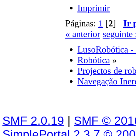
Imprimir
Páginas:
1
[
2
]
Ir 
« anterior
seguinte 
LusoRobótica -
Robótica
»
Projectos de rob
Navegação Inerc
SMF 2.0.19
|
SMF © 201
SimplePortal 2.3.7 © 20