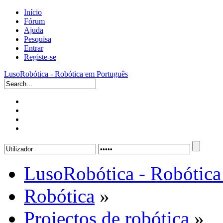
Início
Fórum
Ajuda
Pesquisa
Entrar
Registe-se
LusoRobótica - Robótica em Português
LusoRobótica - Robótica
Robótica
»
Projectos de robótica
»