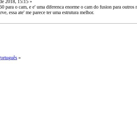
de 2018, 15:15 »
0 para o cam, e e' uma diferenca enorme o cam do fusion para outros ma
rve, essa ate' me parece ter uma estrutura melhor.
Português
»