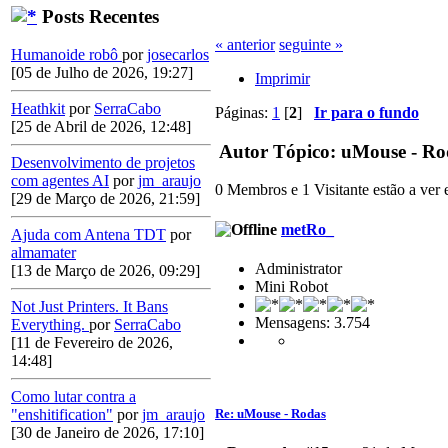
Posts Recentes
« anterior
seguinte »
Humanoide robô
por
josecarlos
[05 de Julho de 2026, 19:27]
Imprimir
Heathkit
por
SerraCabo
Páginas:
1
[
2
]
Ir para o fundo
[25 de Abril de 2026, 12:48]
Autor
Tópico: uMouse - Rod
Desenvolvimento de projetos
com agentes AI
por
jm_araujo
0 Membros e 1 Visitante estão a ver e
[29 de Março de 2026, 21:59]
metRo_
Ajuda com Antena TDT
por
almamater
Administrator
[13 de Março de 2026, 09:29]
Mini Robot
Not Just Printers. It Bans
Mensagens: 3.754
Everything.
por
SerraCabo
[11 de Fevereiro de 2026,
14:48]
Como lutar contra a
Re: uMouse - Rodas
"enshitification"
por
jm_araujo
[30 de Janeiro de 2026, 17:10]