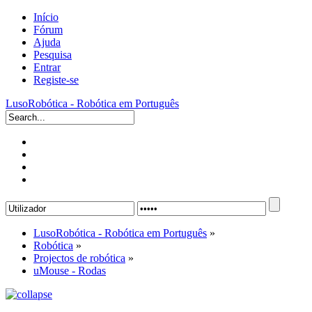
Início
Fórum
Ajuda
Pesquisa
Entrar
Registe-se
LusoRobótica - Robótica em Português
LusoRobótica - Robótica em Português
»
Robótica
»
Projectos de robótica
»
uMouse - Rodas