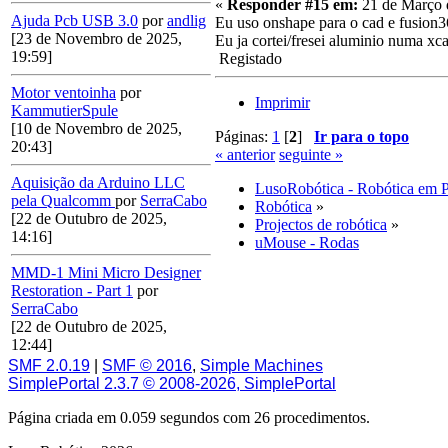
«
Responder #15 em:
21 de Março 
Ajuda Pcb USB 3.0
por
andlig
Eu uso onshape para o cad e fusion36
[23 de Novembro de 2025,
Eu ja cortei/fresei aluminio numa xca
19:59]
Registado
Motor ventoinha
por
Imprimir
KammutierSpule
[10 de Novembro de 2025,
Páginas:
1
[
2
]
Ir para o topo
20:43]
« anterior
seguinte »
Aquisição da Arduino LLC
LusoRobótica - Robótica em 
pela Qualcomm
por
SerraCabo
Robótica
»
[22 de Outubro de 2025,
Projectos de robótica
»
14:16]
uMouse - Rodas
MMD-1 Mini Micro Designer
Restoration - Part 1
por
SerraCabo
[22 de Outubro de 2025,
12:44]
SMF 2.0.19
|
SMF © 2016
,
Simple Machines
SimplePortal 2.3.7 © 2008-2026, SimplePortal
Página criada em 0.059 segundos com 26 procedimentos.