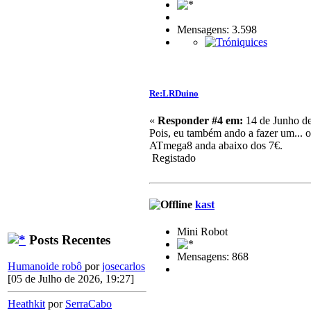
Mensagens: 3.598
Re:LRDuino
«
Responder #4 em:
14 de Junho de
Pois, eu também ando a fazer um... 
ATmega8 anda abaixo dos 7€.
Registado
kast
Mini Robot
Posts Recentes
Mensagens: 868
Humanoide robô
por
josecarlos
[05 de Julho de 2026, 19:27]
Heathkit
por
SerraCabo