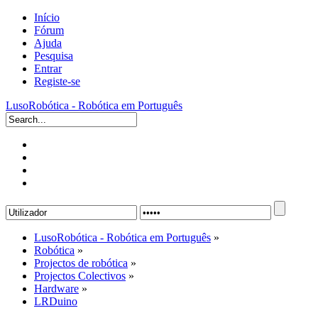
Início
Fórum
Ajuda
Pesquisa
Entrar
Registe-se
LusoRobótica - Robótica em Português
LusoRobótica - Robótica em Português
»
Robótica
»
Projectos de robótica
»
Projectos Colectivos
»
Hardware
»
LRDuino