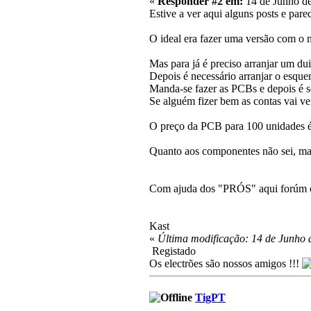
«
Responder #2 em:
14 de Junho de
Estive a ver aqui alguns posts e par
O ideal era fazer uma versão com o 
Mas para já é preciso arranjar um d
Depois é necessário arranjar o esqu
Manda-se fazer as PCBs e depois é s
Se alguém fizer bem as contas vai ver
O preço da PCB para 100 unidades é
Quanto aos componentes não sei, ma
Com ajuda dos "PRÓS" aqui forúm con
Kast
«
Última modificação: 14 de Junho d
Registado
Os electrões são nossos amigos !!!
TigPT