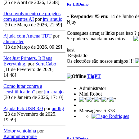
[25 de Abril de 2026, 12:48]
Re:LRDuino
Desenvolvimento de projetos
«
Responder #5 em:
14 de Junho de
com agentes AI
por
jm_araujo
Njay
[29 de Março de 2026, 21:59]
Consegues arranjar links para isso ?
Ajuda com Antena TDT
por
Se puderes manda umas fotos ....
almamater
[13 de Março de 2026, 09:29]
kast
Registado
Not Just Printers. It Bans
Os electrões são nossos amigos !!!
Everything.
por
SerraCabo
[11 de Fevereiro de 2026,
14:48]
TigPT
Como lutar contra a
Administrator
"enshitification"
por
jm_araujo
Mini Robot
[30 de Janeiro de 2026, 17:10]
Ajuda Pcb USB 3.0
por
andlig
Mensagens: 5.378
[23 de Novembro de 2025,
19:59]
Motor ventoinha
por
KammutierSpule
Re:LRDuino