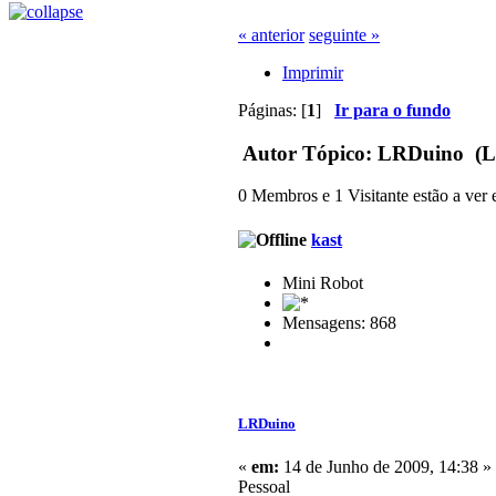
« anterior
seguinte »
Imprimir
Páginas: [
1
]
Ir para o fundo
Autor
Tópico: LRDuino (Li
0 Membros e 1 Visitante estão a ver e
kast
Mini Robot
Mensagens: 868
LRDuino
«
em:
14 de Junho de 2009, 14:38 »
Pessoal