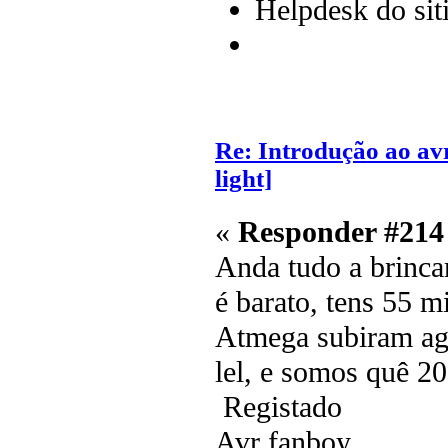
Helpdesk do sit
Re: Introdução ao av
light]
«
Responder #214
Anda tudo a brinc
é barato, tens 55 m
Atmega subiram ag
lel, e somos quê 20
Registado
Avr fanboy