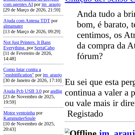
com agentes AI
por
jm_araujo
[29 de Março de 2026, 21:59]
Anda tudo a br
Ajuda com Antena TDT
por
bom, é barato, 
almamater
[13 de Março de 2026, 09:29]
centimos, os At
Not Just Printers. It Bans
da compra da At
Everything.
por
SerraCabo
[11 de Fevereiro de 2026,
fórum?
14:48]
Como lutar contra a
"enshitification"
por
jm_araujo
Eu sei que esta pe
[30 de Janeiro de 2026, 17:10]
continua a valer a 
Ajuda Pcb USB 3.0
por
andlig
[23 de Novembro de 2025,
ou vale mais ir di
19:59]
Registado
Motor ventoinha
por
KammutierSpule
[10 de Novembro de 2025,
20:43]
jm_arauj