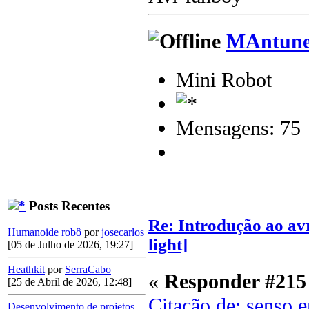
MAntune
Mini Robot
Mensagens: 75
Posts Recentes
Re: Introdução ao av
Humanoide robô
por
josecarlos
light]
[05 de Julho de 2026, 19:27]
Heathkit
por
SerraCabo
«
Responder #215
[25 de Abril de 2026, 12:48]
Citação de: senso 
Desenvolvimento de projetos