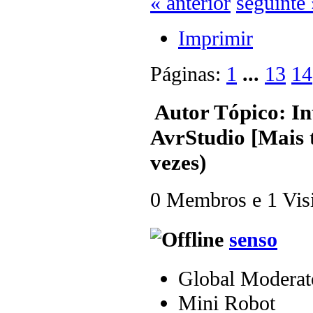
« anterior
seguinte 
Imprimir
Páginas:
1
...
13
14
Autor
Tópico: In
AvrStudio [Mais 
vezes)
0 Membros e 1 Visit
senso
Global Moderat
Mini Robot