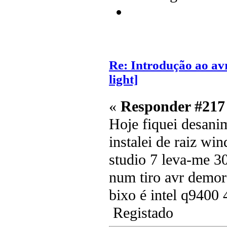
Re: Introdução ao av
light]
«
Responder #217
Hoje fiquei desan
instalei de raiz wi
studio 7 leva-me 3
num tiro avr demo
bixo é intel q9400
Registado