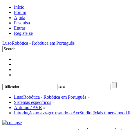
Início
Fórum
Ajuda
Pesquisa
Entrar
Registe-se
LusoRobótica - Robótica em Português
LusoRobótica - Robótica em Português
»
Sistemas específicos
»
Arduino / AVR
»
Introdução ao avr-gcc usando o AvrStudio [Mais timers/mood li