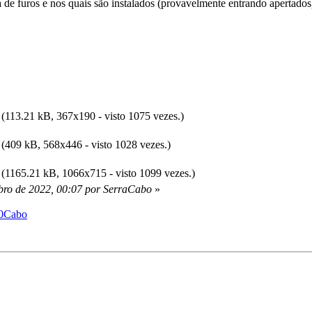
a de furos e nos quais são instalados (provavelmente entrando apertados
(113.21 kB, 367x190 - visto 1075 vezes.)
(409 kB, 568x446 - visto 1028 vezes.)
(1165.21 kB, 1066x715 - visto 1099 vezes.)
bro de 2022, 00:07 por SerraCabo
»
%20Cabo