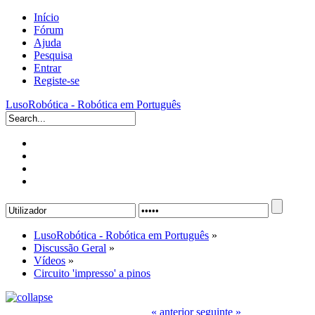
Início
Fórum
Ajuda
Pesquisa
Entrar
Registe-se
LusoRobótica - Robótica em Português
LusoRobótica - Robótica em Português
»
Discussão Geral
»
Vídeos
»
Circuito 'impresso' a pinos
« anterior
seguinte »