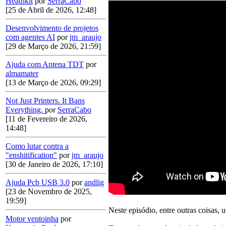
Heathkit
por
SerraCabo
[25 de Abril de 2026, 12:48]
Desenvolvimento de projetos
com agentes AI
por
jm_araujo
[29 de Março de 2026, 21:59]
Ajuda com Antena TDT
por
almamater
[13 de Março de 2026, 09:29]
Not Just Printers. It Bans
Everything.
por
SerraCabo
[11 de Fevereiro de 2026,
14:48]
Como lutar contra a
"enshitification"
por
jm_araujo
[30 de Janeiro de 2026, 17:10]
Ajuda Pcb USB 3.0
por
andlig
[23 de Novembro de 2025,
19:59]
Neste episódio, entre outras coisas, 
Motor ventoinha
por