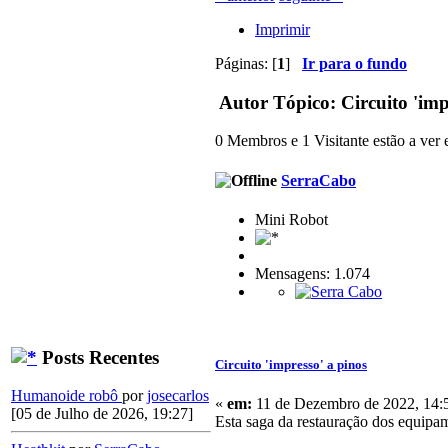
Imprimir
Páginas: [
1
]
Ir para o fundo
Autor
Tópico: Circuito 'imp
0 Membros e 1 Visitante estão a ver e
SerraCabo
Mini Robot
Mensagens: 1.074
Posts Recentes
Circuito 'impresso' a pinos
Humanoide robô
por
josecarlos
«
em:
11 de Dezembro de 2022, 14:
[05 de Julho de 2026, 19:27]
Esta saga da restauração dos equipa