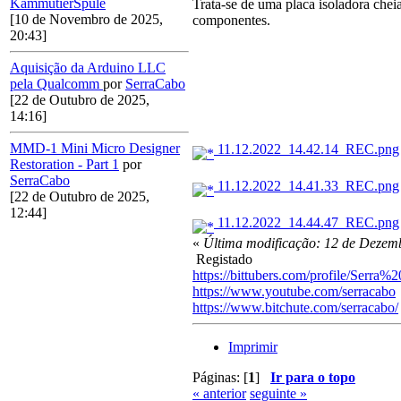
KammutierSpule
Trata-se de uma placa isoladora chei
[10 de Novembro de 2025,
componentes.
20:43]
Aquisição da Arduino LLC
pela Qualcomm
por
SerraCabo
[22 de Outubro de 2025,
14:16]
MMD-1 Mini Micro Designer
11.12.2022_14.42.14_REC.png
Restoration - Part 1
por
SerraCabo
11.12.2022_14.41.33_REC.png
[22 de Outubro de 2025,
12:44]
11.12.2022_14.44.47_REC.png
«
Última modificação: 12 de Dezem
Registado
https://bittubers.com/profile/Serra
https://www.youtube.com/serracabo
https://www.bitchute.com/serracabo/
Imprimir
Páginas: [
1
]
Ir para o topo
« anterior
seguinte »