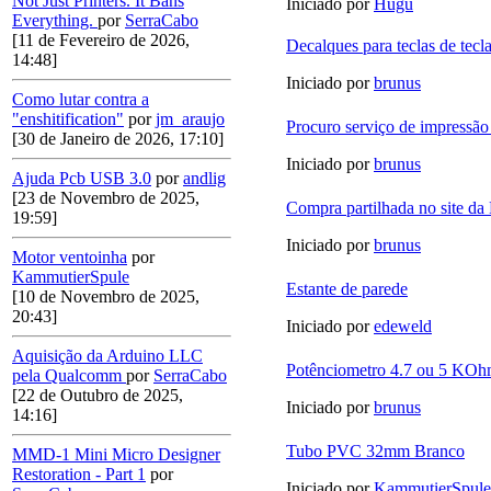
Not Just Printers. It Bans
Iniciado por
Hugu
Everything.
por
SerraCabo
[11 de Fevereiro de 2026,
Decalques para teclas de tecl
14:48]
Iniciado por
brunus
Como lutar contra a
"enshitification"
por
jm_araujo
Procuro serviço de impressã
[30 de Janeiro de 2026, 17:10]
Iniciado por
brunus
Ajuda Pcb USB 3.0
por
andlig
[23 de Novembro de 2025,
Compra partilhada no site da 
19:59]
Iniciado por
brunus
Motor ventoinha
por
KammutierSpule
Estante de parede
[10 de Novembro de 2025,
20:43]
Iniciado por
edeweld
Aquisição da Arduino LLC
Potênciometro 4.7 ou 5 KOh
pela Qualcomm
por
SerraCabo
[22 de Outubro de 2025,
Iniciado por
brunus
14:16]
Tubo PVC 32mm Branco
MMD-1 Mini Micro Designer
Restoration - Part 1
por
Iniciado por
KammutierSpule