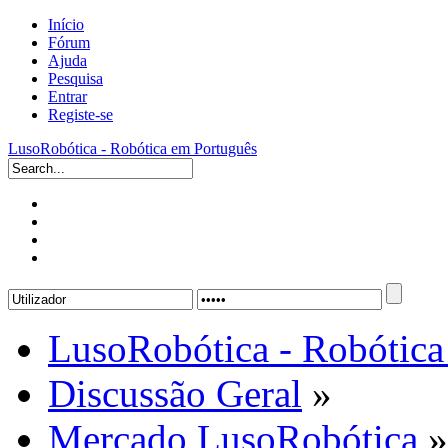
Início
Fórum
Ajuda
Pesquisa
Entrar
Registe-se
LusoRobótica - Robótica em Português
LusoRobótica - Robótica
Discussão Geral
»
Mercado LusoRobótica
»