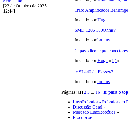
SerraCabo
[22 de Outubro de 2025,
Trafo Amplificador Behrimge
12:44]
Iniciado por
Hugu
SMD 1206 180Ohms?
Iniciado por
brunus
Capas silicone pra conector
Iniciado por
Hugu
«
1
2
»
ic SL440 da Plessey?
Iniciado por
brunus
Páginas: [
1
]
2
3
...
16
Ir para o to
LusoRobótica - Robótica em 
Discussão Geral
»
Mercado LusoRobótica
»
Procura-se