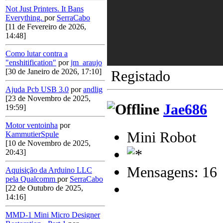
Not Just Printers. It Bans
Everything.
por
SerraCabo
[11 de Fevereiro de 2026,
14:48]
Como lutar contra a
"enshitification"
por
jm_araujo
[30 de Janeiro de 2026, 17:10]
Registado
Ajuda Pcb USB 3.0
por
andlig
[23 de Novembro de 2025,
Jae686
19:59]
Motor ventoinha
por
Mini Robot
KammutierSpule
[10 de Novembro de 2025,
20:43]
Mensagens: 16
Aquisição da Arduino LLC
pela Qualcomm
por
SerraCabo
[22 de Outubro de 2025,
14:16]
MMD-1 Mini Micro Designer