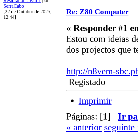
Restoration - Part 1
por
SerraCabo
Re: Z80 Computer
[22 de Outubro de 2025,
12:44]
«
Responder #1 e
Estou com ideias d
dos projectos que t
http://n8vem-sbc.
Registado
Imprimir
Páginas: [
1
]
Ir pa
« anterior
seguinte 