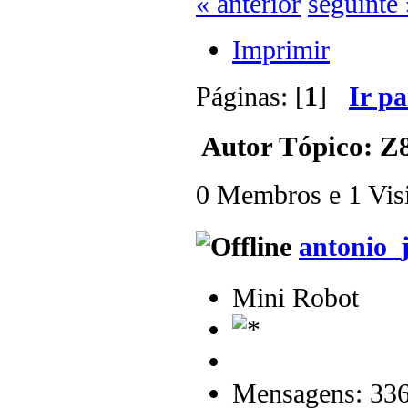
« anterior
seguinte 
Imprimir
Páginas: [
1
]
Ir p
Autor
Tópico: Z8
0 Membros e 1 Visit
antonio_
Mini Robot
Mensagens: 33