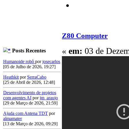
Z80 Computer
«
em:
03 de Dezemb
Posts Recentes
Humanoide robô
por
josecarlos
[05 de Julho de 2026, 19:27]
Heathkit
por
SerraCabo
[25 de Abril de 2026, 12:48]
Desenvolvimento de projetos
com agentes AI
por
jm_araujo
[29 de Março de 2026, 21:59]
Ajuda com Antena TDT
por
almamater
[13 de Março de 2026, 09:29]