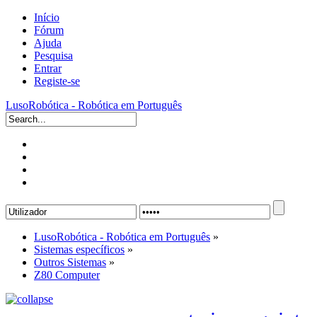
Início
Fórum
Ajuda
Pesquisa
Entrar
Registe-se
LusoRobótica - Robótica em Português
LusoRobótica - Robótica em Português
»
Sistemas específicos
»
Outros Sistemas
»
Z80 Computer