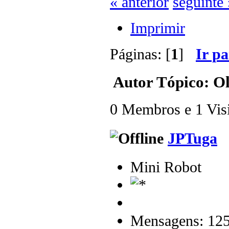
« anterior
seguinte 
Imprimir
Páginas: [
1
]
Ir p
Autor
Tópico: Ol
0 Membros e 1 Visit
JPTuga
Mini Robot
Mensagens: 12