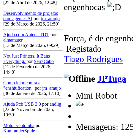
[25 de Abril de 2026, 12:48]
engenhocas
Desenvolvimento de projetos
com agentes AI
por
jm_araujo
[29 de Março de 2026, 21:59]
Ajuda com Antena TDT
por
Força, é de engenhe
almamater
[13 de Março de 2026, 09:29]
Registado
Not Just Printers. It Bans
Tiago Rodrigues
Everything.
por
SerraCabo
[11 de Fevereiro de 2026,
14:48]
JPTuga
Como lutar contra a
"enshitification"
por
jm_araujo
Mini Robot
[30 de Janeiro de 2026, 17:10]
Ajuda Pcb USB 3.0
por
andlig
[23 de Novembro de 2025,
19:59]
Mensagens: 12
Motor ventoinha
por
KammutierSpule