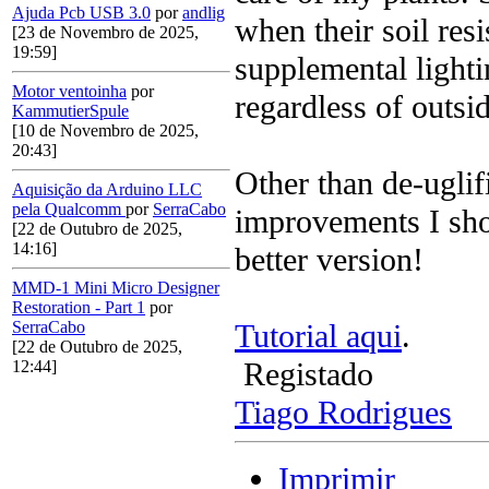
Ajuda Pcb USB 3.0
por
andlig
when their soil res
[23 de Novembro de 2025,
19:59]
supplemental lighti
Motor ventoinha
por
regardless of outsid
KammutierSpule
[10 de Novembro de 2025,
20:43]
Other than de-uglif
Aquisição da Arduino LLC
pela Qualcomm
por
SerraCabo
improvements I sh
[22 de Outubro de 2025,
14:16]
better version!
MMD-1 Mini Micro Designer
Restoration - Part 1
por
Tutorial aqui
.
SerraCabo
[22 de Outubro de 2025,
Registado
12:44]
Tiago Rodrigues
Imprimir