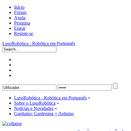
Início
Fórum
Ajuda
Pesquisa
Entrar
Registe-se
LusoRobótica - Robótica em Português
LusoRobótica - Robótica em Português
»
Sobre o LusoRobótica
»
Notícias e Novidades
»
Garduino: Gardening + Arduino