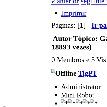
« anterior
seguinte 
Imprimir
Páginas: [
1
]
Ir p
Autor
Tópico: G
18893 vezes)
0 Membros e 3 Visit
TigPT
Administrator
Mini Robot