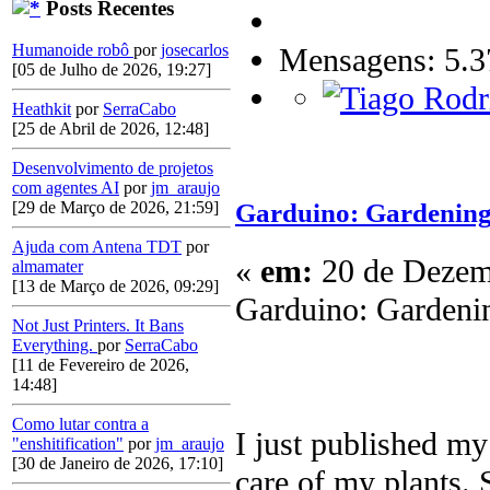
Posts Recentes
Humanoide robô
por
josecarlos
Mensagens: 5.3
[05 de Julho de 2026, 19:27]
Heathkit
por
SerraCabo
[25 de Abril de 2026, 12:48]
Desenvolvimento de projetos
com agentes AI
por
jm_araujo
Garduino: Gardening
[29 de Março de 2026, 21:59]
Ajuda com Antena TDT
por
«
em:
20 de Dezemb
almamater
[13 de Março de 2026, 09:29]
Garduino: Gardeni
Not Just Printers. It Bans
Everything.
por
SerraCabo
[11 de Fevereiro de 2026,
14:48]
Como lutar contra a
I just published my
"enshitification"
por
jm_araujo
[30 de Janeiro de 2026, 17:10]
care of my plants. 