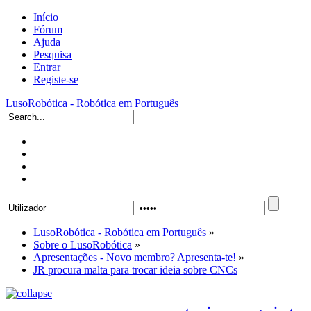
Início
Fórum
Ajuda
Pesquisa
Entrar
Registe-se
LusoRobótica - Robótica em Português
LusoRobótica - Robótica em Português
»
Sobre o LusoRobótica
»
Apresentações - Novo membro? Apresenta-te!
»
JR procura malta para trocar ideia sobre CNCs