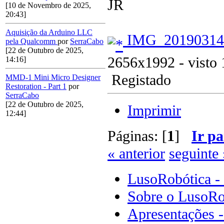
JR
[10 de Novembro de 2025,
20:43]
Aquisição da Arduino LLC
IMG_20190314_2
pela Qualcomm
por
SerraCabo
[22 de Outubro de 2025,
2656x1992 - visto 
14:16]
Registado
MMD-1 Mini Micro Designer
Restoration - Part 1
por
SerraCabo
[22 de Outubro de 2025,
Imprimir
12:44]
Páginas: [
1
]
Ir pa
« anterior
seguinte 
LusoRobótica -
Sobre o LusoRo
Apresentações 