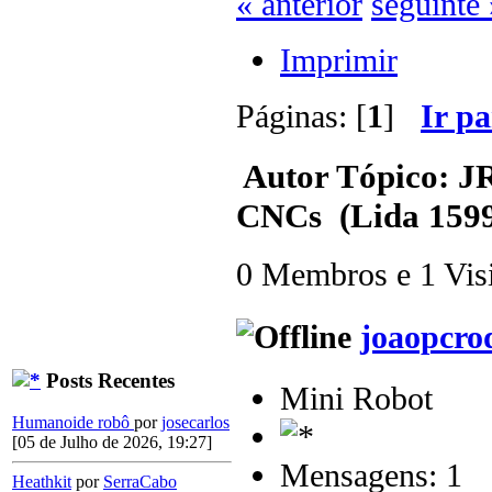
« anterior
seguinte 
Imprimir
Páginas: [
1
]
Ir p
Autor
Tópico: JR
CNCs (Lida 1599
0 Membros e 1 Visit
joaopcro
Posts Recentes
Mini Robot
Humanoide robô
por
josecarlos
[05 de Julho de 2026, 19:27]
Mensagens: 1
Heathkit
por
SerraCabo