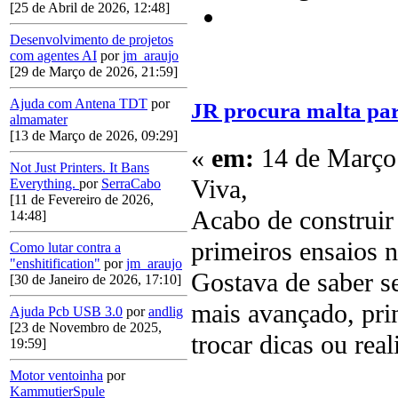
[25 de Abril de 2026, 12:48]
Desenvolvimento de projetos
com agentes AI
por
jm_araujo
[29 de Março de 2026, 21:59]
Ajuda com Antena TDT
por
JR procura malta par
almamater
[13 de Março de 2026, 09:29]
«
em:
14 de Março 
Not Just Printers. It Bans
Viva,
Everything.
por
SerraCabo
[11 de Fevereiro de 2026,
Acabo de construir
14:48]
primeiros ensaios 
Como lutar contra a
"enshitification"
por
jm_araujo
Gostava de saber s
[30 de Janeiro de 2026, 17:10]
mais avançado, pri
Ajuda Pcb USB 3.0
por
andlig
[23 de Novembro de 2025,
trocar dicas ou rea
19:59]
Motor ventoinha
por
KammutierSpule