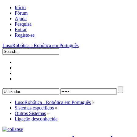
Início
Fórum
Ajuda
Pesquisa
Entrar
Registe-se
LusoRobótica - Robótica em Português
LusoRobótica - Robótica em Português
»
Sistemas específicos
»
Outros Sistemas
»
Ligação desconhecida