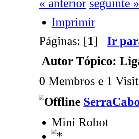
« anterior
seguinte 
Imprimir
Páginas: [
1
]
Ir pa
Autor
Tópico: Lig
0 Membros e 1 Visita
SerraCab
Mini Robot