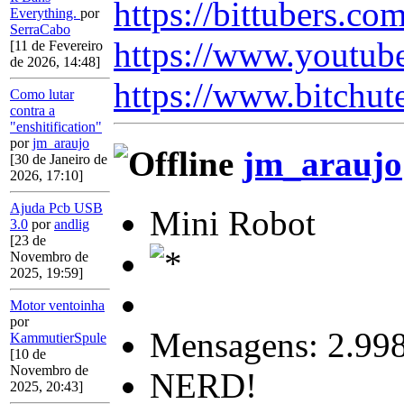
https://bittubers.c
Everything.
por
SerraCabo
https://www.youtub
[11 de Fevereiro
de 2026, 14:48]
https://www.bitchut
Como lutar
contra a
"enshitification"
por
jm_araujo
jm_araujo
[30 de Janeiro de
2026, 17:10]
Ajuda Pcb USB
Mini Robot
3.0
por
andlig
[23 de
Novembro de
2025, 19:59]
Motor ventoinha
por
Mensagens: 2.99
KammutierSpule
[10 de
Novembro de
NERD!
2025, 20:43]