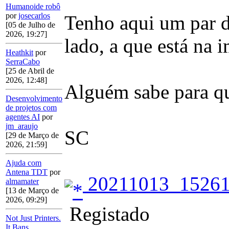
Humanoide robô
por
josecarlos
Tenho aqui um par d
[05 de Julho de
2026, 19:27]
lado, a que está na 
Heathkit
por
SerraCabo
[25 de Abril de
2026, 12:48]
Alguém sabe para que
Desenvolvimento
de projetos com
agentes AI
por
jm_araujo
SC
[29 de Março de
2026, 21:59]
Ajuda com
Antena TDT
por
20211013_15261
almamater
[13 de Março de
2026, 09:29]
Registado
Not Just Printers.
It Bans