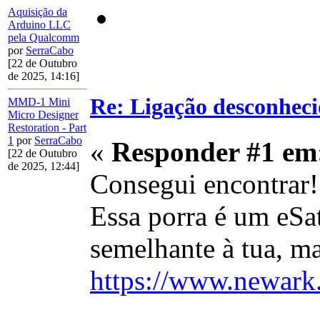
Aquisição da
Arduino LLC
pela Qualcomm
por
SerraCabo
[22 de Outubro
de 2025, 14:16]
Re: Ligação desconhec
MMD-1 Mini
Micro Designer
Restoration - Part
1
por
SerraCabo
«
Responder #1 em
[22 de Outubro
de 2025, 12:44]
Consegui encontrar!
Essa porra é um eSat
semelhante à tua, m
https://www.newark