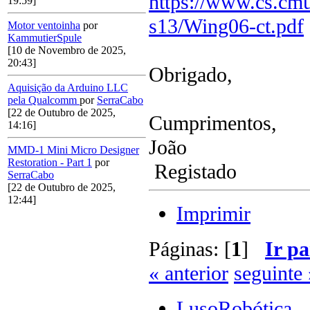
https://www.cs.cmu
19:59]
s13/Wing06-ct.pdf
Motor ventoinha
por
KammutierSpule
[10 de Novembro de 2025,
20:43]
Obrigado,
Aquisição da Arduino LLC
pela Qualcomm
por
SerraCabo
[22 de Outubro de 2025,
Cumprimentos,
14:16]
João
MMD-1 Mini Micro Designer
Restoration - Part 1
por
Registado
SerraCabo
[22 de Outubro de 2025,
12:44]
Imprimir
Páginas: [
1
]
Ir pa
« anterior
seguinte 
LusoRobótica -