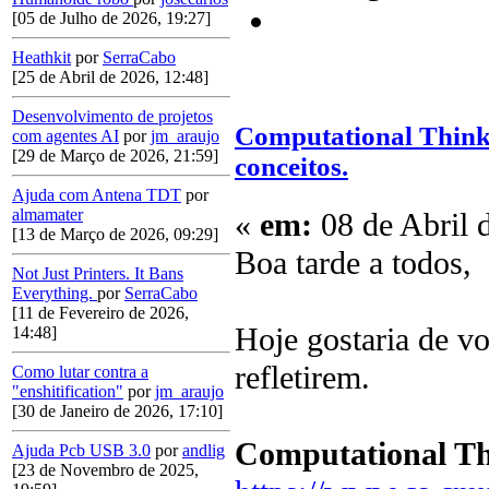
[05 de Julho de 2026, 19:27]
Heathkit
por
SerraCabo
[25 de Abril de 2026, 12:48]
Desenvolvimento de projetos
Computational Thinki
com agentes AI
por
jm_araujo
[29 de Março de 2026, 21:59]
conceitos.
Ajuda com Antena TDT
por
almamater
«
em:
08 de Abril 
[13 de Março de 2026, 09:29]
Boa tarde a todos,
Not Just Printers. It Bans
Everything.
por
SerraCabo
[11 de Fevereiro de 2026,
Hoje gostaria de vo
14:48]
refletirem.
Como lutar contra a
"enshitification"
por
jm_araujo
[30 de Janeiro de 2026, 17:10]
Computational Th
Ajuda Pcb USB 3.0
por
andlig
[23 de Novembro de 2025,