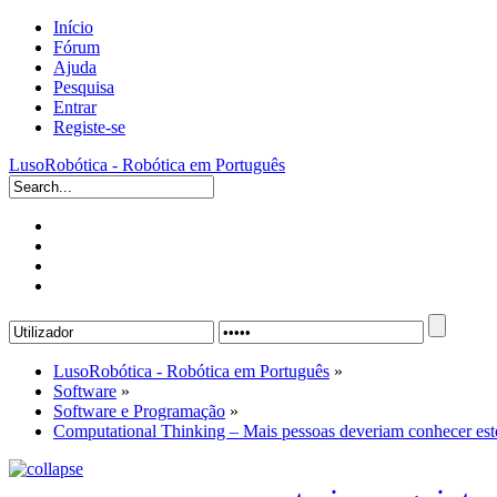
Início
Fórum
Ajuda
Pesquisa
Entrar
Registe-se
LusoRobótica - Robótica em Português
LusoRobótica - Robótica em Português
»
Software
»
Software e Programação
»
Computational Thinking – Mais pessoas deveriam conhecer este