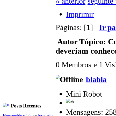
« anterior
seguinte 
Imprimir
Páginas: [
1
]
Ir p
Autor
Tópico: Co
deveriam conhecer
0 Membros e 1 Visit
blabla
Mini Robot
Posts Recentes
Mensagens: 25
Humanoide robô
por
josecarlos