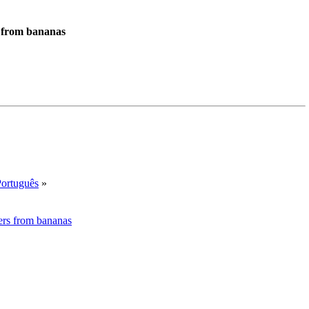
 from bananas
Português
»
ers from bananas