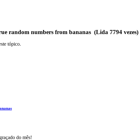
true random numbers from bananas (Lida 7794 vezes)
ste tópico.
bananas
ngraçado do mês!