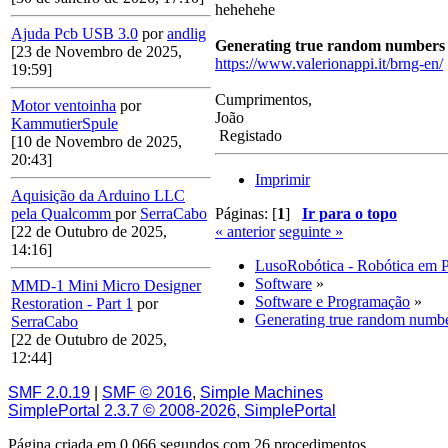
hehehehe
Ajuda Pcb USB 3.0
por
andlig
Generating true random numbers
[23 de Novembro de 2025,
https://www.valerionappi.it/brng-en/
19:59]
Cumprimentos,
Motor ventoinha
por
João
KammutierSpule
Registado
[10 de Novembro de 2025,
20:43]
Imprimir
Aquisição da Arduino LLC
Páginas: [
1
]
Ir para o topo
pela Qualcomm
por
SerraCabo
« anterior
seguinte »
[22 de Outubro de 2025,
14:16]
LusoRobótica - Robótica em 
Software
»
MMD-1 Mini Micro Designer
Software e Programação
»
Restoration - Part 1
por
Generating true random numb
SerraCabo
[22 de Outubro de 2025,
12:44]
SMF 2.0.19
|
SMF © 2016
,
Simple Machines
SimplePortal 2.3.7 © 2008-2026, SimplePortal
Página criada em 0.066 segundos com 26 procedimentos.