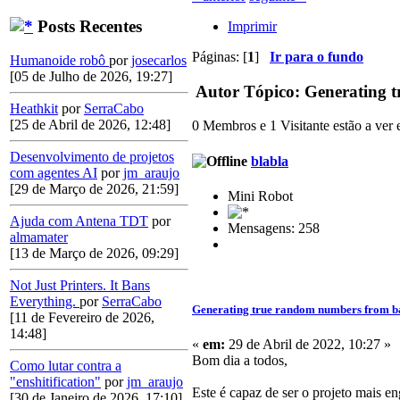
Posts Recentes
Imprimir
Páginas: [
1
]
Ir para o fundo
Humanoide robô
por
josecarlos
[05 de Julho de 2026, 19:27]
Autor
Tópico: Generating 
Heathkit
por
SerraCabo
[25 de Abril de 2026, 12:48]
0 Membros e 1 Visitante estão a ver e
Desenvolvimento de projetos
blabla
com agentes AI
por
jm_araujo
[29 de Março de 2026, 21:59]
Mini Robot
Ajuda com Antena TDT
por
Mensagens: 258
almamater
[13 de Março de 2026, 09:29]
Not Just Printers. It Bans
Everything.
por
SerraCabo
Generating true random numbers from 
[11 de Fevereiro de 2026,
14:48]
«
em:
29 de Abril de 2022, 10:27 »
Bom dia a todos,
Como lutar contra a
"enshitification"
por
jm_araujo
Este é capaz de ser o projeto mais e
[30 de Janeiro de 2026, 17:10]