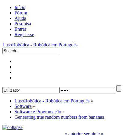
Início
Fórum
Ajuda
Pesquisa
Entrar
Registe-se
LusoRobótica - Robótica em Português
LusoRobótica - Robótica em Português
»
Software
»
Software e Programação
»
Generating true random numbers from bananas
« anterior
seguinte »