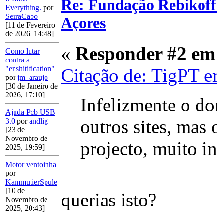
Re: Fundação Rebikoff
Everything.
por
SerraCabo
Açores
[11 de Fevereiro
de 2026, 14:48]
«
Responder #2 em
Como lutar
contra a
"enshitification"
Citação de: TigPT e
por
jm_araujo
[30 de Janeiro de
2026, 17:10]
Infelizmente o d
Ajuda Pcb USB
outros sites, mas 
3.0
por
andlig
[23 de
Novembro de
projecto, muito in
2025, 19:59]
Motor ventoinha
por
KammutierSpule
[10 de
querias isto?
Novembro de
2025, 20:43]