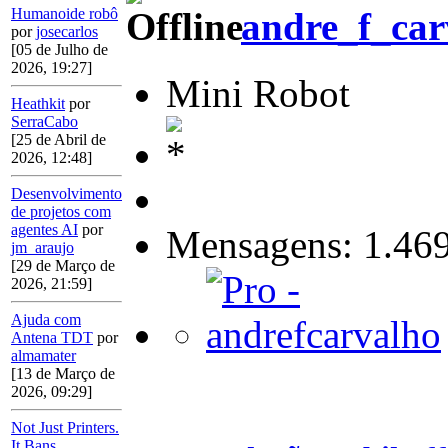
Humanoide robô
andre_f_car
por
josecarlos
[05 de Julho de
2026, 19:27]
Mini Robot
Heathkit
por
SerraCabo
[25 de Abril de
2026, 12:48]
Desenvolvimento
de projetos com
agentes AI
por
Mensagens: 1.46
jm_araujo
[29 de Março de
2026, 21:59]
Ajuda com
Antena TDT
por
almamater
[13 de Março de
2026, 09:29]
Not Just Printers.
It Bans