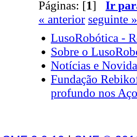
Páginas: [
1
]
Ir par
« anterior
seguinte 
LusoRobótica - R
Sobre o LusoRob
Notícias e Novid
Fundação Rebikof
profundo nos Aço