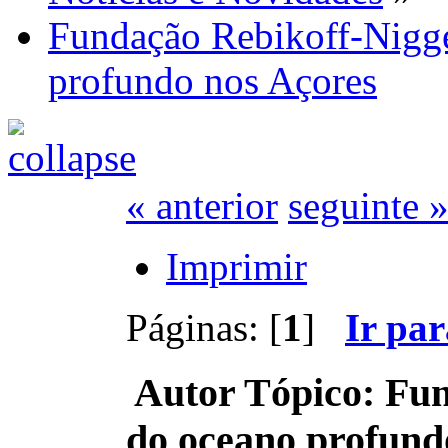
Fundação Rebikoff-Nigge
profundo nos Açores
« anterior
seguinte 
Imprimir
Páginas: [
1
]
Ir pa
Autor
Tópico: Fun
do oceano profund