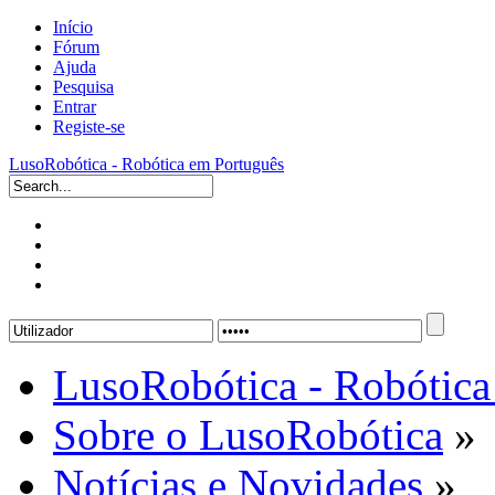
Início
Fórum
Ajuda
Pesquisa
Entrar
Registe-se
LusoRobótica - Robótica em Português
LusoRobótica - Robótica
Sobre o LusoRobótica
»
Notícias e Novidades
»