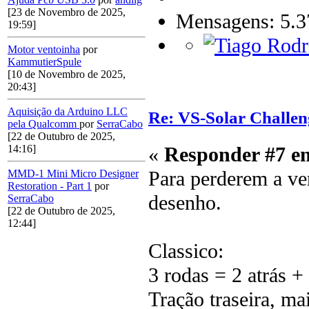
[23 de Novembro de 2025,
Mensagens: 5.3
19:59]
Motor ventoinha
por
KammutierSpule
[10 de Novembro de 2025,
20:43]
Aquisição da Arduino LLC
Re: VS-Solar Challen
pela Qualcomm
por
SerraCabo
[22 de Outubro de 2025,
14:16]
«
Responder #7 e
Para perderem a ve
MMD-1 Mini Micro Designer
Restoration - Part 1
por
desenho.
SerraCabo
[22 de Outubro de 2025,
12:44]
Classico:
3 rodas = 2 atrás + 
Tração traseira, ma