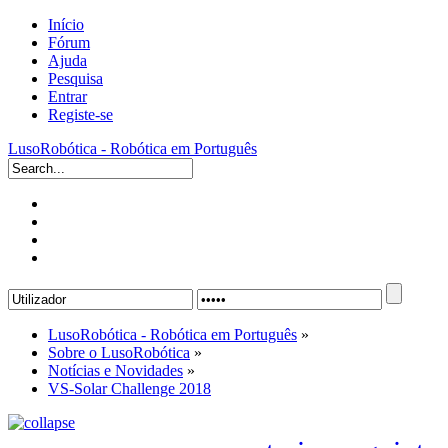
Início
Fórum
Ajuda
Pesquisa
Entrar
Registe-se
LusoRobótica - Robótica em Português
LusoRobótica - Robótica em Português
»
Sobre o LusoRobótica
»
Notícias e Novidades
»
VS-Solar Challenge 2018