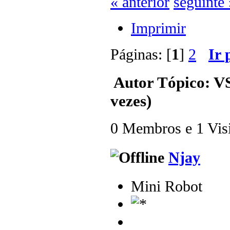
« anterior
seguinte 
Imprimir
Páginas: [
1
]
2
Ir 
Autor
Tópico: VS
vezes)
0 Membros e 1 Visit
Njay
Mini Robot