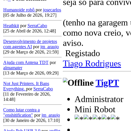
seja só para conviv
Humanoide robô
por
josecarlos
[05 de Julho de 2026, 19:27]
(tenho na garagem 
Heathkit
por
SerraCabo
como nova creio, v
[25 de Abril de 2026, 12:48]
aviso.
Desenvolvimento de projetos
com agentes AI
por
jm_araujo
Registado
[29 de Março de 2026, 21:59]
Tiago Rodrigues
Ajuda com Antena TDT
por
almamater
[13 de Março de 2026, 09:29]
TigPT
Not Just Printers. It Bans
Everything.
por
SerraCabo
[11 de Fevereiro de 2026,
Administrator
14:48]
Mini Robot
Como lutar contra a
"enshitification"
por
jm_araujo
[30 de Janeiro de 2026, 17:10]
Ajuda Pcb USB 3.0
por
andlig