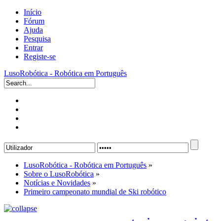
Início
Fórum
Ajuda
Pesquisa
Entrar
Registe-se
LusoRobótica - Robótica em Português
LusoRobótica - Robótica em Português
»
Sobre o LusoRobótica
»
Notícias e Novidades
»
Primeiro campeonato mundial de Ski robótico