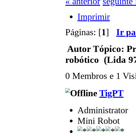
« anterior
seguinte 
Imprimir
Páginas: [
1
]
Ir p
Autor
Tópico: Pr
robótico (Lida 9
0 Membros e 1 Visit
TigPT
Administrator
Mini Robot