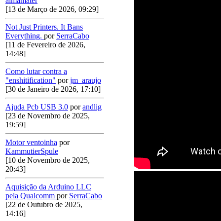
almamater
[13 de Março de 2026, 09:29]
Not Just Printers. It Bans
Everything.
por
SerraCabo
[11 de Fevereiro de 2026,
14:48]
Como lutar contra a
"enshitification"
por
jm_araujo
[30 de Janeiro de 2026, 17:10]
Ajuda Pcb USB 3.0
por
andlig
[23 de Novembro de 2025,
19:59]
Motor ventoinha
por
KammutierSpule
[10 de Novembro de 2025,
20:43]
Aquisição da Arduino LLC
pela Qualcomm
por
SerraCabo
[22 de Outubro de 2025,
14:16]