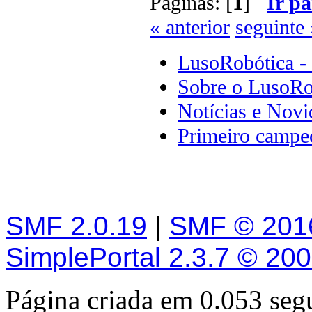
Páginas: [
1
]
Ir pa
« anterior
seguinte 
LusoRobótica -
Sobre o LusoRo
Notícias e Novi
Primeiro campeo
SMF 2.0.19
|
SMF © 201
SimplePortal 2.3.7 © 20
Página criada em 0.053 se