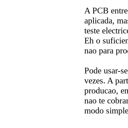
A PCB ent
aplicada, 
teste electric
Eh o suficien
nao para pro
Pode usar-se
vezes. A par
producao, e
nao te cobra
modo simples