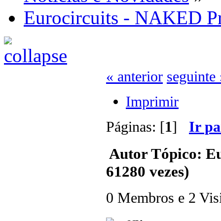
Eurocircuits - NAKED P
« anterior
seguinte 
Imprimir
Páginas: [
1
]
Ir p
Autor
Tópico: Eu
61280 vezes)
0 Membros e 2 Visit