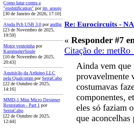
Como lutar contra a
"enshitification"
por
jm_araujo
[30 de Janeiro de 2026, 17:10]
Re: Eurocircuits - 
Ajuda Pcb USB 3.0
por
andlig
[23 de Novembro de 2025,
19:59]
«
Responder #7 e
Motor ventoinha
por
Citação de: metRo
KammutierSpule
[10 de Novembro de 2025,
20:43]
Ainda vem que f
Aquisição da Arduino LLC
provavelmente v
pela Qualcomm
por
SerraCabo
[22 de Outubro de 2025,
costumavas faze
14:16]
componentes, et
MMD-1 Mini Micro Designer
Restoration - Part 1
por
eles só faziam 
SerraCabo
que aconcelhas 
[22 de Outubro de 2025,
12:44]