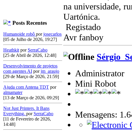
na universidade, ru
Uartónica.
Posts Recentes
Registado
Humanoide robô
por
josecarlos
Avr fanboy
[05 de Julho de 2026, 19:27]
Heathkit
por
SerraCabo
Sérgio_S
[25 de Abril de 2026, 12:48]
Desenvolvimento de projetos
Administrator
com agentes AI
por
jm_araujo
[29 de Março de 2026, 21:59]
Mini Robot
Ajuda com Antena TDT
por
almamater
[13 de Março de 2026, 09:29]
Not Just Printers. It Bans
Mensagens: 1.6
Everything.
por
SerraCabo
[11 de Fevereiro de 2026,
14:48]