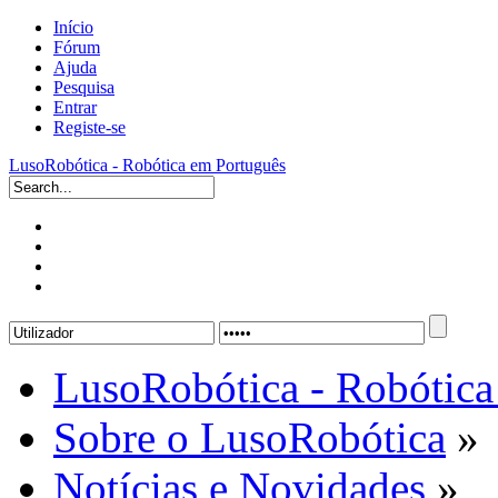
Início
Fórum
Ajuda
Pesquisa
Entrar
Registe-se
LusoRobótica - Robótica em Português
LusoRobótica - Robótica
Sobre o LusoRobótica
»
Notícias e Novidades
»