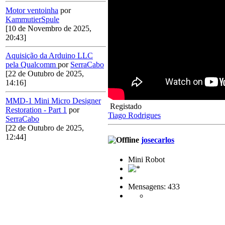
Motor ventoinha
por
KammutierSpule
[10 de Novembro de 2025,
20:43]
Aquisição da Arduino LLC
pela Qualcomm
por
SerraCabo
[22 de Outubro de 2025,
14:16]
MMD-1 Mini Micro Designer
Registado
Restoration - Part 1
por
Tiago Rodrigues
SerraCabo
[22 de Outubro de 2025,
12:44]
josecarlos
Mini Robot
Mensagens: 433