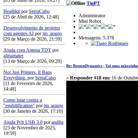
[05 de Julho de 2026, 19:27]
TigPT
Heathkit
por
SerraCabo
Administrator
[25 de Abril de 2026, 12:48]
Mini Robot
Desenvolvimento de projetos
com agentes AI
por
jm_araujo
Mensagens: 5.378
[29 de Março de 2026, 21:59]
Ajuda com Antena TDT
por
almamater
[13 de Março de 2026, 09:29]
Re: BostonDynamics - Vai uma mãozinh
Not Just Printers. It Bans
«
Responder #18 em:
16 de Outubro
Everything.
por
SerraCabo
[11 de Fevereiro de 2026,
14:48]
Como lutar contra a
"enshitification"
por
jm_araujo
[30 de Janeiro de 2026, 17:10]
Ajuda Pcb USB 3.0
por
andlig
[23 de Novembro de 2025,
19:59]