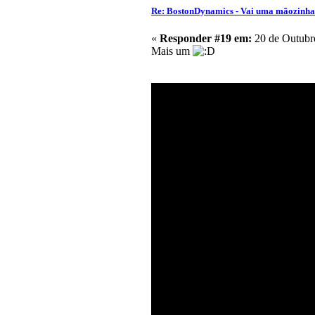
Re: BostonDynamics - Vai uma mãozinh
«
Responder #19 em:
20 de Outubro
Mais um