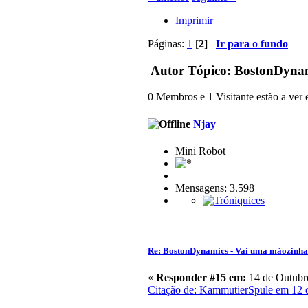
Imprimir
Páginas:
1
[
2
]
Ir para o fundo
Autor
Tópico: BostonDynam
0 Membros e 1 Visitante estão a ver e
Njay
Mini Robot
Mensagens: 3.598
Re: BostonDynamics - Vai uma mãozinh
«
Responder #15 em:
14 de Outubro
Citação de: KammutierSpule em 12 