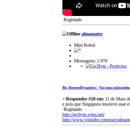
Registado
almamater
Mini Robot
Mensagens: 1.970
Re: BostonDynamics - Vai uma mãozinh
«
Responder #20 em:
11 de Maio de
e pois que Singapura resolveu usar e
Registado
http://grcbyte.sytes.net/
http://www.youtube.com/user/almam