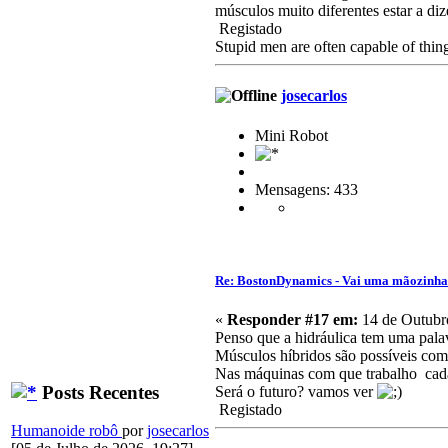
músculos muito diferentes estar a diz
Registado
Stupid men are often capable of thing
josecarlos
Mini Robot
Mensagens: 433
Re: BostonDynamics - Vai uma mãozinh
«
Responder #17 em:
14 de Outubro
Penso que a hidráulica tem uma palav
Músculos híbridos são possíveis com
Nas máquinas com que trabalho cada 
Posts Recentes
Será o futuro? vamos ver
Registado
Humanoide robô
por
josecarlos