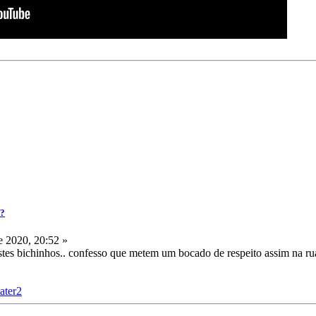
a?
 2020, 20:52 »
stes bichinhos.. confesso que metem um bocado de respeito assim na rua
ater2