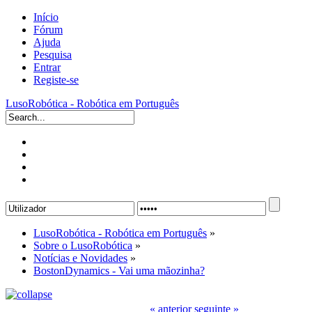
Início
Fórum
Ajuda
Pesquisa
Entrar
Registe-se
LusoRobótica - Robótica em Português
LusoRobótica - Robótica em Português
»
Sobre o LusoRobótica
»
Notícias e Novidades
»
BostonDynamics - Vai uma mãozinha?
« anterior
seguinte »