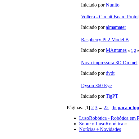
Iniciado por
Nunito
Voltera - Circuit Board Prot
Iniciado por
almamater
Raspberry Pi 2 Model B
Iniciado por
MAntunes
«
1
2
Nova impressora 3D Dremel
Iniciado por
dvdt
Dyson 360 Eye
Iniciado por
TigPT
Páginas: [
1
]
2
3
...
22
Ir para o to
LusoRobótica - Robótica em 
Sobre o LusoRobótica
»
Notícias e Novidades