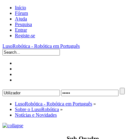
Início
Fórum
Ajuda
Pesquisa
Entrar
Registe-se
LusoRobótica - Robótica em Português
LusoRobótica - Robótica em Português
»
Sobre o LusoRobótica
»
Notícias e Novidades
Sub-Quadro