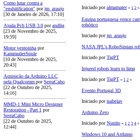
Como lutar contra a
Iniciado por
almamater
«
1
2
»
"enshitification"
por
jm_araujo
[30 de Janeiro de 2026, 17:10]
Equipa portuguesa vence cam
robótico
Ajuda Pcb USB 3.0
por
andlig
[23 de Novembro de 2025,
Iniciado por
jm_araujo
19:59]
NASA JPL's RoboSimian ro
Motor ventoinha
por
KammutierSpule
Iniciado por
TigPT
[10 de Novembro de 2025,
20:43]
Injured robots learn to limp
Aquisição da Arduino LLC
Iniciado por
TigPT
«
1
2
»
pela Qualcomm
por
SerraCabo
[22 de Outubro de 2025,
Evento Portugal 3D
14:16]
Iniciado por
isabelav
MMD-1 Mini Micro Designer
Restoration - Part 1
por
Arduino Zero
SerraCabo
[22 de Outubro de 2025,
Iniciado por
Nunito
«
1
2
3
4
»
12:44]
Windows 10 and Arduino