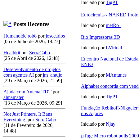
Iniciado por
TigPT
Eurocircuits - NAKED Proto
Posts Recentes
Iniciado por
metRo_
Humanoide robô
por
josecarlos
Bio Impressoras 3D
[05 de Julho de 2026, 19:27]
Iniciado por
LVirtual
Heathkit
por
SerraCabo
[25 de Abril de 2026, 12:48]
Encontro Nacional de Estudan
ENE3
Desenvolvimento de projetos
com agentes AI
por
jm_araujo
Iniciado por
MAntunes
[29 de Março de 2026, 21:59]
Alphabet concorda com vend
Ajuda com Antena TDT
por
Iniciado por
TigPT
almamater
[13 de Março de 2026, 09:29]
Fundação Rebikoff-Niggeler:
nos Açores
Not Just Printers. It Bans
Everything.
por
SerraCabo
Iniciado por
Njay
[11 de Fevereiro de 2026,
14:48]
µTug: Micro robot pulls 2000 