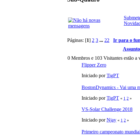
Submete
Novida
Páginas: [
1
]
2
3
...
22
Ir para o fu
Assunto
0 Membros e 103 Visitantes estão a v
Flipper Zero
Iniciado por
TigPT
BostonDynamics - Vai uma 
Iniciado por
TigPT
«
1
2
»
VS-Solar Challenge 2018
Iniciado por
Njay
«
1
2
»
Primeiro campeonato mundial