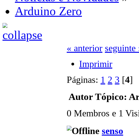
Arduino Zero
« anterior
seguinte 
Imprimir
Páginas:
1
2
3
[
4
Autor
Tópico: Ar
0 Membros e 1 Visit
senso