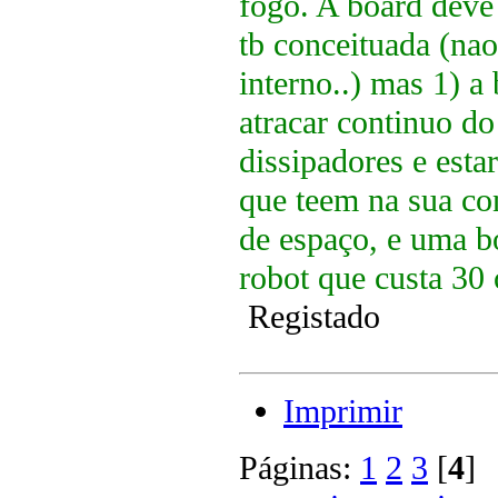
fogo. A board deve 
tb conceituada (nao
interno..) mas 1) a
atracar continuo do 
dissipadores e est
que teem na sua con
de espaço, e uma b
robot que custa 30 
Registado
Imprimir
Páginas:
1
2
3
[
4