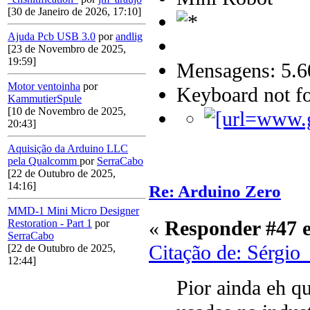
[30 de Janeiro de 2026, 17:10]
Ajuda Pcb USB 3.0
por
andlig
[23 de Novembro de 2025,
19:59]
Mensagens: 5.6
Motor ventoinha
por
Keyboard not fo
KammutierSpule
[10 de Novembro de 2025,
20:43]
Aquisição da Arduino LLC
pela Qualcomm
por
SerraCabo
[22 de Outubro de 2025,
14:16]
Re: Arduino Zero
MMD-1 Mini Micro Designer
«
Responder #47 
Restoration - Part 1
por
SerraCabo
Citação de: Sérgio
[22 de Outubro de 2025,
12:44]
Pior ainda eh qu