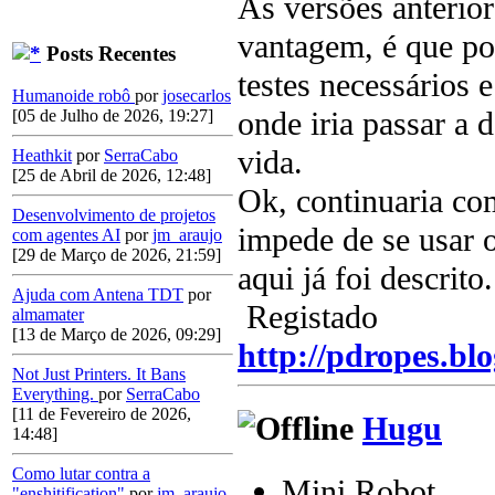
As versões anteri
vantagem, é que po
Posts Recentes
testes necessários 
Humanoide robô
por
josecarlos
onde iria passar a 
[05 de Julho de 2026, 19:27]
vida.
Heathkit
por
SerraCabo
[25 de Abril de 2026, 12:48]
Ok, continuaria co
Desenvolvimento de projetos
impede de se usar 
com agentes AI
por
jm_araujo
[29 de Março de 2026, 21:59]
aqui já foi descrito.
Ajuda com Antena TDT
por
Registado
almamater
[13 de Março de 2026, 09:29]
http://pdropes.blo
Not Just Printers. It Bans
Everything.
por
SerraCabo
[11 de Fevereiro de 2026,
Hugu
14:48]
Como lutar contra a
Mini Robot
"enshitification"
por
jm_araujo