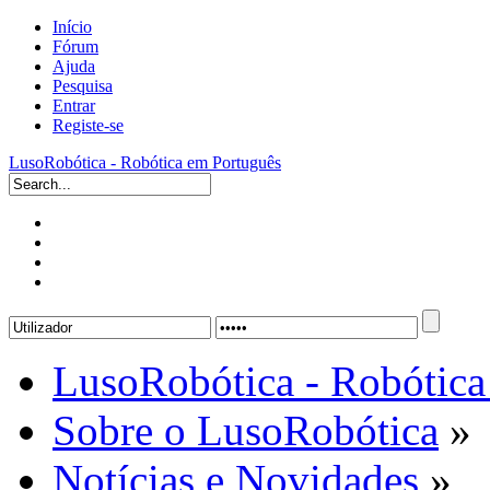
Início
Fórum
Ajuda
Pesquisa
Entrar
Registe-se
LusoRobótica - Robótica em Português
LusoRobótica - Robótica
Sobre o LusoRobótica
»
Notícias e Novidades
»