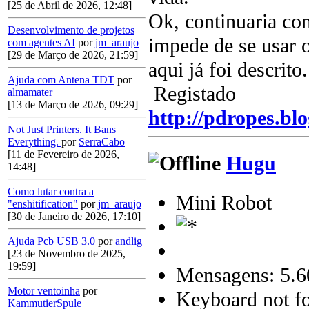
[25 de Abril de 2026, 12:48]
Ok, continuaria co
Desenvolvimento de projetos
impede de se usar 
com agentes AI
por
jm_araujo
[29 de Março de 2026, 21:59]
aqui já foi descrito.
Ajuda com Antena TDT
por
Registado
almamater
[13 de Março de 2026, 09:29]
http://pdropes.blo
Not Just Printers. It Bans
Everything.
por
SerraCabo
[11 de Fevereiro de 2026,
Hugu
14:48]
Como lutar contra a
Mini Robot
"enshitification"
por
jm_araujo
[30 de Janeiro de 2026, 17:10]
Ajuda Pcb USB 3.0
por
andlig
[23 de Novembro de 2025,
19:59]
Mensagens: 5.6
Motor ventoinha
por
Keyboard not fo
KammutierSpule