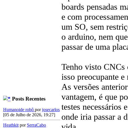
boards pensadas ma
e com processament
um SO, sem restriç
o arduino, nem que
passar de uma placa
Tenho visto CNCs e
isso preocupante e
As versões anteri
vantagem, é que po
Posts Recentes
testes necessários 
Humanoide robô
por
josecarlos
onde iria passar a 
[05 de Julho de 2026, 19:27]
vida.
Heathkit
por
SerraCabo