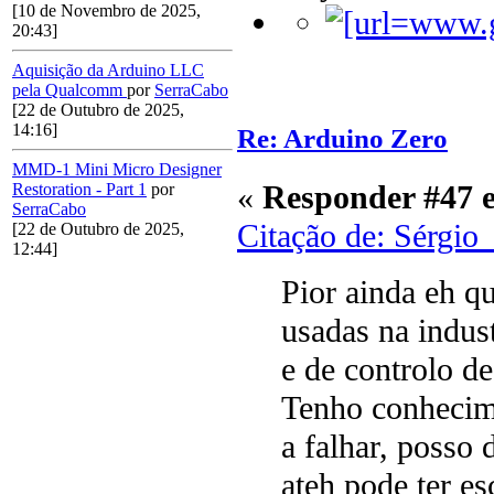
[10 de Novembro de 2025,
20:43]
Aquisição da Arduino LLC
pela Qualcomm
por
SerraCabo
[22 de Outubro de 2025,
14:16]
Re: Arduino Zero
MMD-1 Mini Micro Designer
«
Responder #47 
Restoration - Part 1
por
SerraCabo
Citação de: Sérgio
[22 de Outubro de 2025,
12:44]
Pior ainda eh qu
usadas na indus
e de controlo d
Tenho conhecime
a falhar, posso
ateh pode ter es