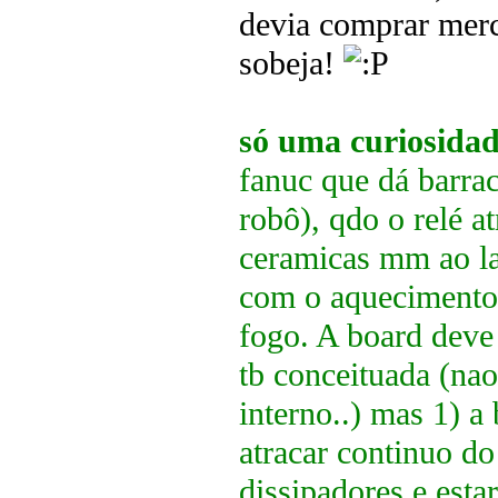
devia comprar merce
sobeja!
só uma curiosida
fanuc que dá barra
robô), qdo o relé a
ceramicas mm ao la
com o aquecimento 
fogo. A board deve 
tb conceituada (nao
interno..) mas 1) a
atracar continuo do 
dissipadores e est