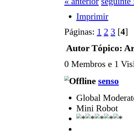
« anterior
seguinte 
Imprimir
Páginas:
1
2
3
[
4
Autor
Tópico: Ar
0 Membros e 1 Visit
senso
Global Moderat
Mini Robot