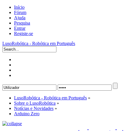
Início
Fórum
Ajuda
Pesquisa
Entrar
Registe-se
LusoRobótica - Robótica em Português
LusoRobótica - Robótica em Português
»
Sobre o LusoRobótica
»
Notícias e Novidades
»
Arduino Zero