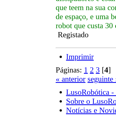
que teem na sua con
de espaço, e uma b
robot que custa 30 
Registado
Imprimir
Páginas:
1
2
3
[
4
« anterior
seguinte 
LusoRobótica -
Sobre o LusoRo
Notícias e Novi