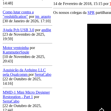
14:48]
14 de Fevereiro de 2018, 15:15 por
Como lutar contra a
Os nossos colegas da
SPR
partilhara
"enshitification"
por
jm_araujo
[30 de Janeiro de 2026, 17:10]
Ajuda Pcb USB 3.0
por
andlig
[23 de Novembro de 2025,
19:59]
Motor ventoinha
por
KammutierSpule
[10 de Novembro de 2025,
20:43]
Aquisição da Arduino LLC
pela Qualcomm
por
SerraCabo
[22 de Outubro de 2025,
14:16]
MMD-1 Mini Micro Designer
Restoration - Part 1
por
SerraCabo
[22 de Outubro de 2025,
12:44]