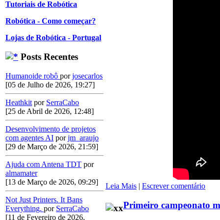
Tutoriais de Robótica
Robótica - Como começar?
Lojas de Robótica - Portugal
Posts Recentes
Humanoide robô
por
josecarlos
[05 de Julho de 2026, 19:27]
Heathkit
por
SerraCabo
[25 de Abril de 2026, 12:48]
Desenvolvimento de projetos
com agentes AI
por
jm_araujo
[29 de Março de 2026, 21:59]
Ajuda com Antena TDT
por
almamater
[13 de Março de 2026, 09:29]
Leia Mais
|
Escrever comentário
Not Just Printers. It Bans
Primeiro campeonato mu
Everything.
por
SerraCabo
[11 de Fevereiro de 2026,