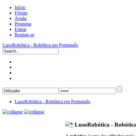
Início
Fórum
Ajuda
Pesquisa
Entrar
Registe-se
LusoRobótica - Robótica em Português
LusoRobótica - Robótica em Português
LusoRobótica - Robótic