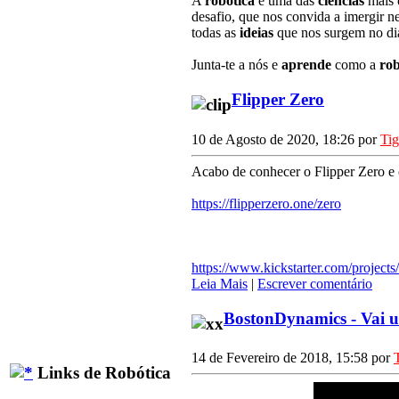
A
robótica
é uma das
ciências
mais
desafio, que nos convida a imergir n
todas as
ideias
que nos surgem no dia
Junta-te a nós e
aprende
como a
rob
Flipper Zero
10 de Agosto de 2020, 18:26 por
Ti
Acabo de conhecer o Flipper Zero e c
https://flipperzero.one/zero
https://www.kickstarter.com/projects
Leia Mais
|
Escrever comentário
BostonDynamics - Vai
14 de Fevereiro de 2018, 15:58 por
Links de Robótica