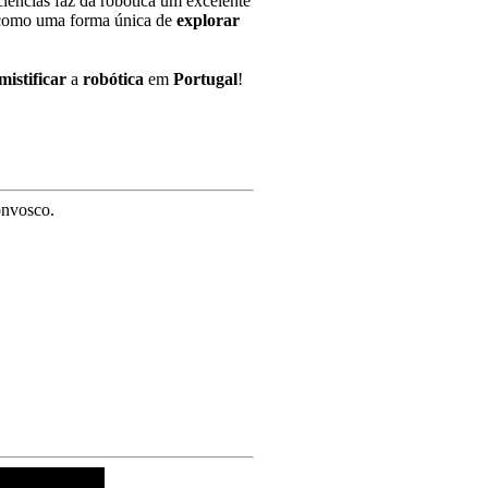
iências faz da robótica um excelente
omo uma forma única de
explorar
mistificar
a
robótica
em
Portugal
!
onvosco.