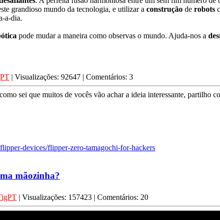
desafiantes
. A perfeita fusão harmoniosa entre um sem fim número de c
este grandioso mundo da tecnologia, e utilizar a
construção
de
robots
c
-a-dia.
ótica
pode mudar a maneira como observas o mundo. Ajuda-nos a
des
gPT
| Visualizações: 92647 | Comentários: 3
omo sei que muitos de vocês vão achar a ideia interessante, partilho c
/flipper-devices/flipper-zero-tamagochi-for-hackers
 uma mãozinha?
TigPT
| Visualizações: 157423 | Comentários: 20