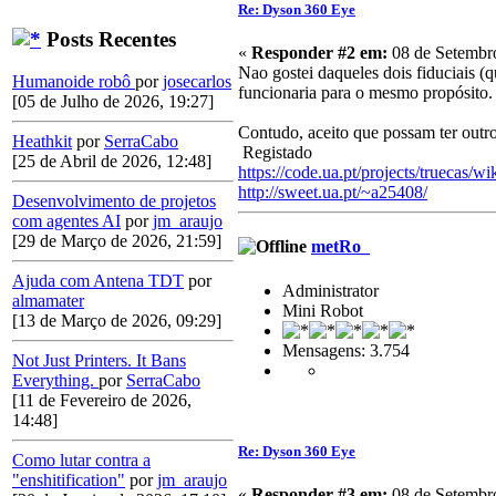
Re: Dyson 360 Eye
Posts Recentes
«
Responder #2 em:
08 de Setembro
Nao gostei daqueles dois fiduciais (
Humanoide robô
por
josecarlos
funcionaria para o mesmo propósito.
[05 de Julho de 2026, 19:27]
Contudo, aceito que possam ter outro
Heathkit
por
SerraCabo
Registado
[25 de Abril de 2026, 12:48]
https://code.ua.pt/projects/truecas/wi
http://sweet.ua.pt/~a25408/
Desenvolvimento de projetos
com agentes AI
por
jm_araujo
[29 de Março de 2026, 21:59]
metRo_
Ajuda com Antena TDT
por
Administrator
almamater
Mini Robot
[13 de Março de 2026, 09:29]
Mensagens: 3.754
Not Just Printers. It Bans
Everything.
por
SerraCabo
[11 de Fevereiro de 2026,
14:48]
Re: Dyson 360 Eye
Como lutar contra a
"enshitification"
por
jm_araujo
«
Responder #3 em:
08 de Setembro