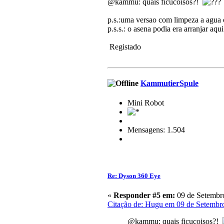
@kammu: quais ficucoisos?!
p.s.:uma versao com limpeza a agua 
p.s.s.: o asena podia era arranjar aq
Registado
KammutierSpule
Mini Robot
Mensagens: 1.504
Re: Dyson 360 Eye
«
Responder #5 em:
09 de Setembro
Citação de: Hugu em 09 de Setembr
@kammu: quais ficucoisos?!