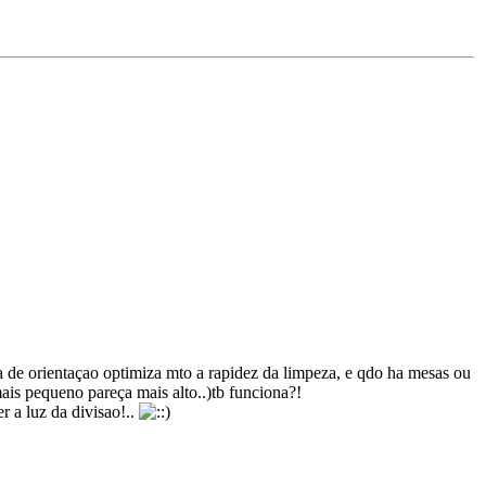
a de orientaçao optimiza mto a rapidez da limpeza, e qdo ha mesas ou
mais pequeno pareça mais alto..)tb funciona?!
r a luz da divisao!..