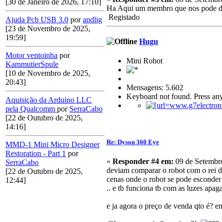
[30 de Janeiro de 2026, 17:10]
Ha Aqui um membro que nos pode d
Registado
Ajuda Pcb USB 3.0
por
andlig
[23 de Novembro de 2025,
19:59]
Hugu
Motor ventoinha
por
Mini Robot
KammutierSpule
[10 de Novembro de 2025,
20:43]
Mensagens: 5.602
Keyboard not found. Press any
Aquisição da Arduino LLC
pela Qualcomm
por
SerraCabo
[22 de Outubro de 2025,
14:16]
Re: Dyson 360 Eye
MMD-1 Mini Micro Designer
Restoration - Part 1
por
«
Responder #4 em:
09 de Setembro
SerraCabo
deviam comparar o robot com o rei do
[22 de Outubro de 2025,
cenas onde o robot se pode esconder 
12:44]
.. e tb funciona tb com as luzes apag
e ja agora o preço de venda qto é? em