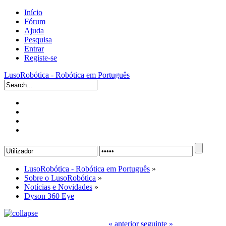
Início
Fórum
Ajuda
Pesquisa
Entrar
Registe-se
LusoRobótica - Robótica em Português
LusoRobótica - Robótica em Português
»
Sobre o LusoRobótica
»
Notícias e Novidades
»
Dyson 360 Eye
« anterior
seguinte »