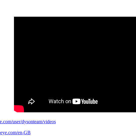
e.com/user/dysonteam/videos
0eye.com/en-GB