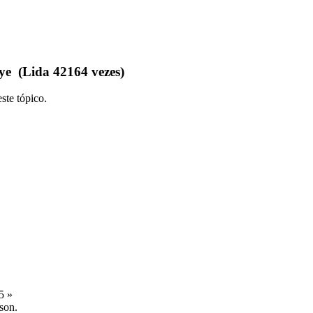
e (Lida 42164 vezes)
ste tópico.
5 »
son.