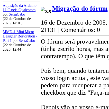
Aquisição da Arduino
Migração do fórum
LLC pela Qualcomm
por
SerraCabo
[22 de Outubro de
16 de Dezembro de 2008,
2025, 14:16]
21131 | Comentários: 0
MMD-1 Mini Micro
Designer Restoration -
O fórum será provavelmen
Part 1
por
SerraCabo
[22 de Outubro de
(tinha escrito horas, mas
2025, 12:44]
contratempo). O que têm 
Pois bem, quando tentare
vosso login actual, este v
pedem para recuperar a p
checkbox que diz "Faça-me
Depois vão ao vosso e-mai