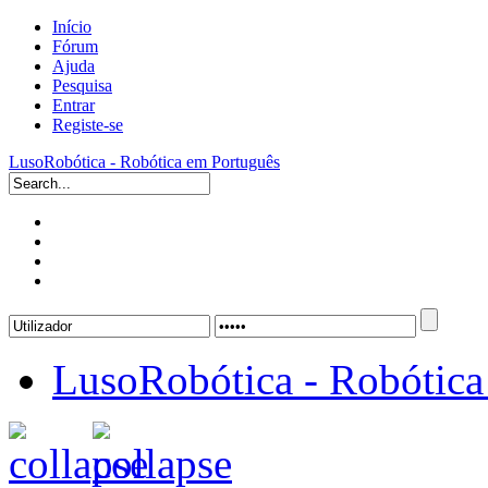
Início
Fórum
Ajuda
Pesquisa
Entrar
Registe-se
LusoRobótica - Robótica em Português
LusoRobótica - Robótica