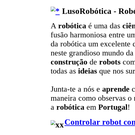
LusoRobótica - Robó
A
robótica
é uma das
ciê
fusão harmoniosa entre u
da robótica um excelente 
neste grandioso mundo da t
construção
de
robots
com
todas as
ideias
que nos sur
Junta-te a nós e
aprende
c
maneira como observas o
a
robótica
em
Portugal
!
Controlar robot co