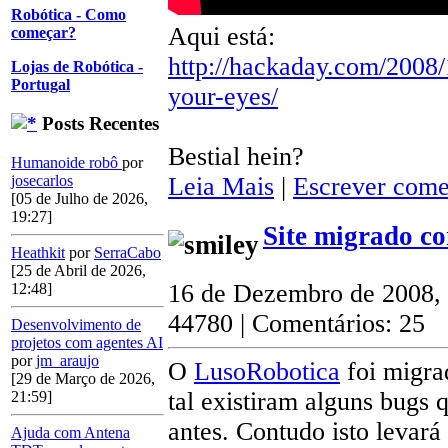
Robótica - Como
Aqui está:
começar?
http://hackaday.com/2008/
Lojas de Robótica -
Portugal
your-eyes/
Posts Recentes
Bestial hein?
Humanoide robô
por
josecarlos
Leia Mais
|
Escrever come
[05 de Julho de 2026,
19:27]
Site migrado co
Heathkit
por
SerraCabo
[25 de Abril de 2026,
16 de Dezembro de 2008,
12:48]
44780 | Comentários: 25
Desenvolvimento de
projetos com agentes AI
por
jm_araujo
O
LusoRobotica
foi migra
[29 de Março de 2026,
tal existiram alguns bugs q
21:59]
antes. Contudo isto levar
Ajuda com Antena