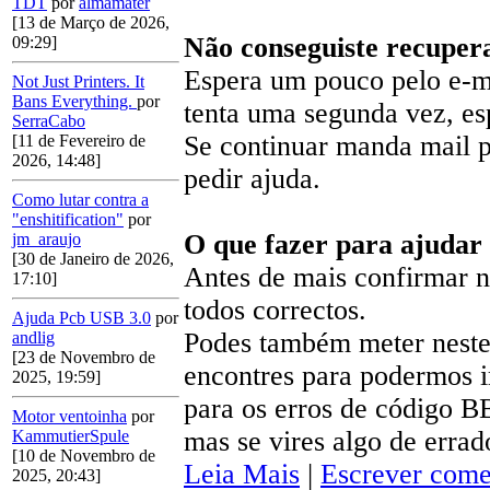
TDT
por
almamater
[13 de Março de 2026,
Não conseguiste recuper
09:29]
Espera um pouco pelo e-m
Not Just Printers. It
Bans Everything.
por
tenta uma segunda vez, e
SerraCabo
Se continuar manda mail 
[11 de Fevereiro de
2026, 14:48]
pedir ajuda.
Como lutar contra a
"enshitification"
por
O que fazer para ajudar
jm_araujo
[30 de Janeiro de 2026,
Antes de mais confirmar no
17:10]
todos correctos.
Ajuda Pcb USB 3.0
por
Podes também meter neste 
andlig
[23 de Novembro de
encontres para podermos ir
2025, 19:59]
para os erros de código B
Motor ventoinha
por
mas se vires algo de errad
KammutierSpule
[10 de Novembro de
Leia Mais
|
Escrever come
2025, 20:43]