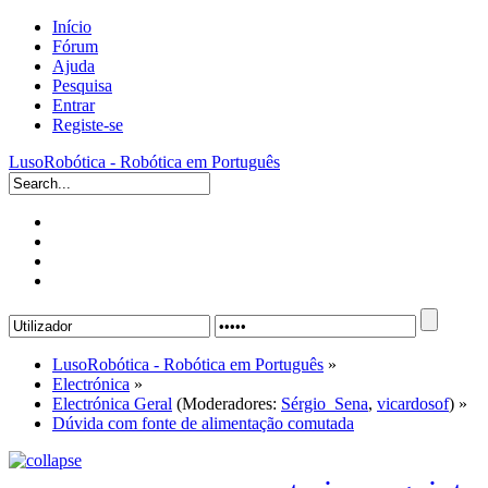
Início
Fórum
Ajuda
Pesquisa
Entrar
Registe-se
LusoRobótica - Robótica em Português
LusoRobótica - Robótica em Português
»
Electrónica
»
Electrónica Geral
(Moderadores:
Sérgio_Sena
,
vicardosof
) »
Dúvida com fonte de alimentação comutada