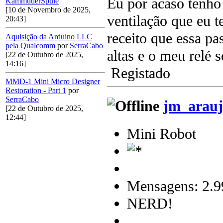
Eu por acaso tenho
KammutierSpule
[10 de Novembro de 2025,
ventilação que eu t
20:43]
receito que essa pa
Aquisição da Arduino LLC
pela Qualcomm
por
SerraCabo
altas e o meu relé 
[22 de Outubro de 2025,
14:16]
Registado
MMD-1 Mini Micro Designer
Restoration - Part 1
por
SerraCabo
jm_arauj
[22 de Outubro de 2025,
12:44]
Mini Robot
Mensagens: 2.9
NERD!