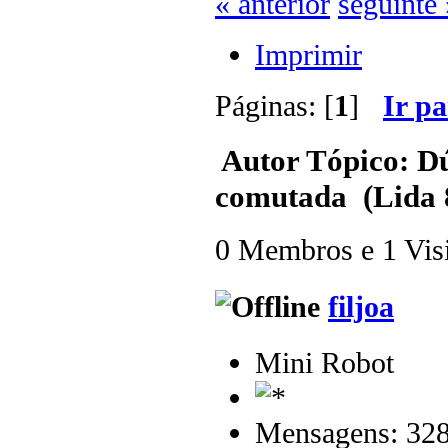
« anterior
seguinte 
Imprimir
Páginas: [
1
]
Ir p
Autor
Tópico: Dú
comutada (Lida 
0 Membros e 1 Visit
filjoa
Mini Robot
Mensagens: 32