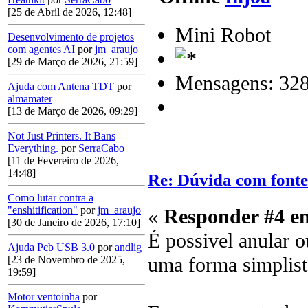
[25 de Abril de 2026, 12:48]
Mini Robot
Desenvolvimento de projetos
com agentes AI
por
jm_araujo
[29 de Março de 2026, 21:59]
Mensagens: 32
Ajuda com Antena TDT
por
almamater
[13 de Março de 2026, 09:29]
Not Just Printers. It Bans
Everything.
por
SerraCabo
[11 de Fevereiro de 2026,
14:48]
Re: Dúvida com font
Como lutar contra a
"enshitification"
por
jm_araujo
«
Responder #4 e
[30 de Janeiro de 2026, 17:10]
É possivel anular o
Ajuda Pcb USB 3.0
por
andlig
uma forma simplist
[23 de Novembro de 2025,
19:59]
Motor ventoinha
por