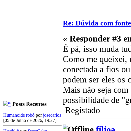
Re: Dúvida com font
«
Responder #3 e
É pá, isso muda tu
Como me queixei, d
conectada a fios ou
podem ser eles os c
Mais não seja com 
possibilidade de "g
Posts Recentes
Registado
Humanoide robô
por
josecarlos
[05 de Julho de 2026, 19:27]
filjoa
Heathkit
por
SerraCabo