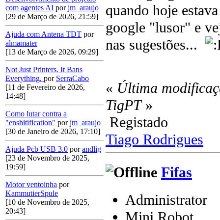
quando hoje estava 
com agentes AI
por
jm_araujo
[29 de Março de 2026, 21:59]
google "lusor" e ve
Ajuda com Antena TDT
por
nas sugestões...
almamater
[13 de Março de 2026, 09:29]
Not Just Printers. It Bans
Everything.
por
SerraCabo
«
Última modificaç
[11 de Fevereiro de 2026,
14:48]
TigPT
»
Como lutar contra a
Registado
"enshitification"
por
jm_araujo
[30 de Janeiro de 2026, 17:10]
Tiago Rodrigues
Ajuda Pcb USB 3.0
por
andlig
[23 de Novembro de 2025,
19:59]
Fifas
Motor ventoinha
por
KammutierSpule
Administrator
[10 de Novembro de 2025,
20:43]
Mini Robot