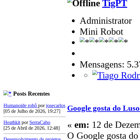
TigPT
Administrator
Mini Robot
Mensagens: 5.3
Posts Recentes
Humanoide robô
por
josecarlos
Google gosta do Lus
[05 de Julho de 2026, 19:27]
«
em:
12 de Dezemb
Heathkit
por
SerraCabo
[25 de Abril de 2026, 12:48]
O Google gosta do 
Desenvolvimento de projetos