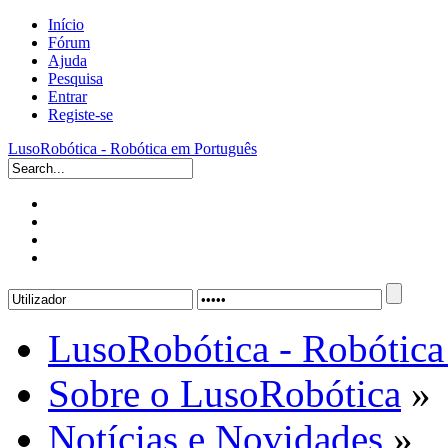
Início
Fórum
Ajuda
Pesquisa
Entrar
Registe-se
LusoRobótica - Robótica em Português
LusoRobótica - Robótica
Sobre o LusoRobótica
»
Notícias e Novidades
»