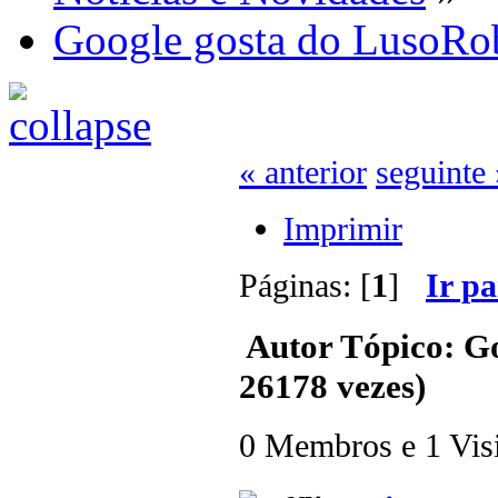
Google gosta do LusoRo
« anterior
seguinte 
Imprimir
Páginas: [
1
]
Ir p
Autor
Tópico: Go
26178 vezes)
0 Membros e 1 Visit