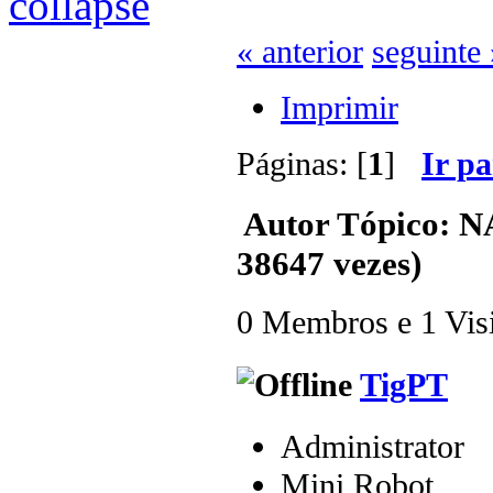
« anterior
seguinte 
Imprimir
Páginas: [
1
]
Ir p
Autor
Tópico: N
38647 vezes)
0 Membros e 1 Visit
TigPT
Administrator
Mini Robot