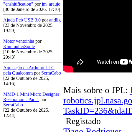
"enshitification"
por
jm_araujo
[30 de Janeiro de 2026, 17:10]
Ajuda Pcb USB 3.0
por
andlig
[23 de Novembro de 2025,
19:59]
Motor ventoinha
por
KammutierSpule
[10 de Novembro de 2025,
20:43]
Aquisição da Arduino LLC
pela Qualcomm
por
SerraCabo
[22 de Outubro de 2025,
14:16]
Mais sobre o JPL:
MMD-1 Mini Micro Designer
robotics.jpl.nasa.
Restoration - Part 1
por
SerraCabo
TaskID=236&tdaI
[22 de Outubro de 2025,
12:44]
Registado
Tiago Rodrigues