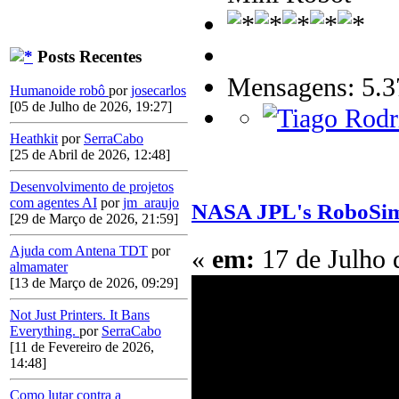
Posts Recentes
Mensagens: 5.3
Humanoide robô
por
josecarlos
[05 de Julho de 2026, 19:27]
Heathkit
por
SerraCabo
[25 de Abril de 2026, 12:48]
Desenvolvimento de projetos
com agentes AI
por
jm_araujo
NASA JPL's RoboSim
[29 de Março de 2026, 21:59]
Ajuda com Antena TDT
por
«
em:
17 de Julho 
almamater
[13 de Março de 2026, 09:29]
Not Just Printers. It Bans
Everything.
por
SerraCabo
[11 de Fevereiro de 2026,
14:48]
Como lutar contra a