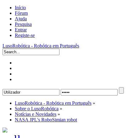
Início
Fórum
Ajuda
Pesquisa
Entrar
Registe-se
LusoRobótica - Robótica em Português
LusoRobótica - Robótica em Português
»
Sobre o LusoRobótica
»
Notícias e Novidades
»
NASA JPL's RoboSimian robot