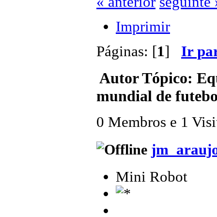
« anterior
seguinte 
Imprimir
Páginas: [
1
]
Ir pa
Autor
Tópico: Eq
mundial de futebo
0 Membros e 1 Visit
jm_arauj
Mini Robot