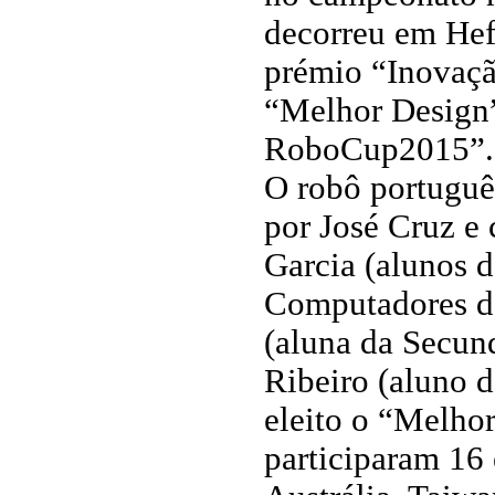
decorreu em Hef
prémio “Inovaçã
“Melhor Design”
RoboCup2015”.
O robô português
por José Cruz e 
Garcia (alunos d
Computadores daq
(aluna da Secun
Ribeiro (aluno d
eleito o “Melho
participaram 16