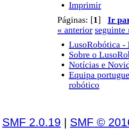
Imprimir
Páginas: [
1
]
Ir pa
« anterior
seguinte 
LusoRobótica - 
Sobre o LusoRo
Notícias e Novi
Equipa portugue
robótico
SMF 2.0.19
|
SMF © 201