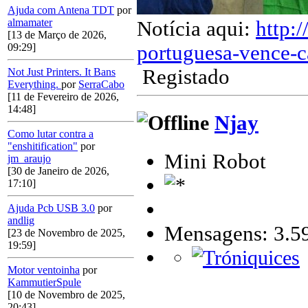
Ajuda com Antena TDT
por
almamater
Notícia aqui:
http:
[13 de Março de 2026,
portuguesa-vence-c
09:29]
Registado
Not Just Printers. It Bans
Everything.
por
SerraCabo
[11 de Fevereiro de 2026,
14:48]
Njay
Como lutar contra a
"enshitification"
por
Mini Robot
jm_araujo
[30 de Janeiro de 2026,
17:10]
Ajuda Pcb USB 3.0
por
andlig
Mensagens: 3.5
[23 de Novembro de 2025,
19:59]
Motor ventoinha
por
KammutierSpule
[10 de Novembro de 2025,
20:43]