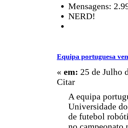
Mensagens: 2.9
NERD!
Equipa portuguesa ven
«
em:
25 de Julho 
Citar
A equipa portug
Universidade do
de futebol robó
no campeonato m