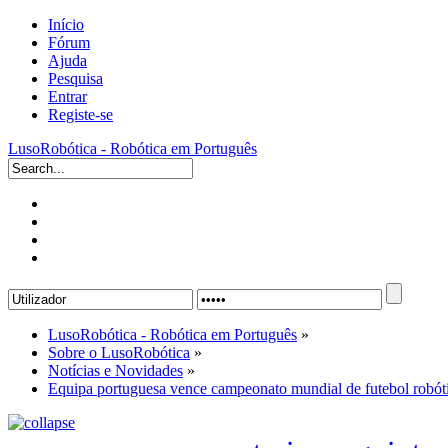
Início
Fórum
Ajuda
Pesquisa
Entrar
Registe-se
LusoRobótica - Robótica em Português
LusoRobótica - Robótica em Português
»
Sobre o LusoRobótica
»
Notícias e Novidades
»
Equipa portuguesa vence campeonato mundial de futebol robót