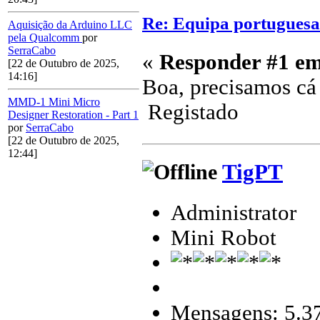
Re: Equipa portuguesa
Aquisição da Arduino LLC
pela Qualcomm
por
SerraCabo
«
Responder #1 em
[22 de Outubro de 2025,
14:16]
Boa, precisamos cá
MMD-1 Mini Micro
Registado
Designer Restoration - Part 1
por
SerraCabo
[22 de Outubro de 2025,
12:44]
TigPT
Administrator
Mini Robot
Mensagens: 5.3