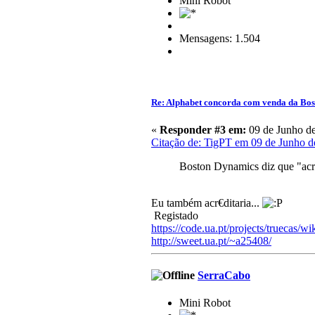
Mini Robot
Mensagens: 1.504
Re: Alphabet concorda com venda da Bo
«
Responder #3 em:
09 de Junho de
Citação de: TigPT em 09 de Junho d
Boston Dynamics diz que "acre
Eu também acr€ditaria...
Registado
https://code.ua.pt/projects/truecas/wi
http://sweet.ua.pt/~a25408/
SerraCabo
Mini Robot