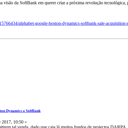
a visão da SoftBank em querer criar a próxima revolução tecnológica,
15766434/alphabet-google-boston-dynamics-softbank-sale-acquisition-r
ston Dynamics a SoftBank
 2017, 10:50 »
mitirem tal venda, dado que caia lá muitos fundos de projectos DARPA.