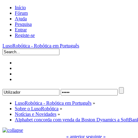
Início
Fórum
Ajuda
Pesquisa
Entrar
Registe-se
LusoRobótica - Robótica em Português
LusoRobótica - Robótica em Português
»
Sobre o LusoRobótica
»
Notícias e Novidades
»
Alphabet concorda com venda da Boston Dynamics a SoftBan
« anterior
seguinte »