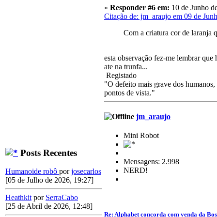
«
Responder #6 em:
10 de Junho de
Citação de: jm_araujo em 09 de Jun
Com a criatura cor de laranja 
esta observação fez-me lembrar que 
ate na trunfa...
Registado
"O defeito mais grave dos humanos, a
pontos de vista."
jm_araujo
Mini Robot
Posts Recentes
Mensagens: 2.998
NERD!
Humanoide robô
por
josecarlos
[05 de Julho de 2026, 19:27]
Heathkit
por
SerraCabo
[25 de Abril de 2026, 12:48]
Re: Alphabet concorda com venda da Bo