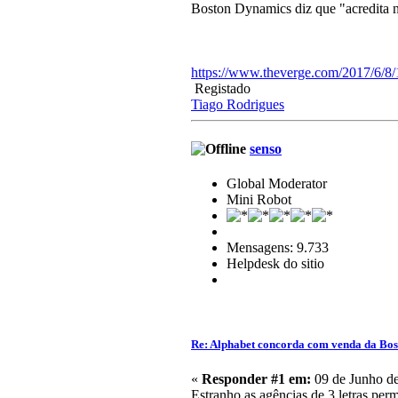
Boston Dynamics diz que "acredita n
https://www.theverge.com/2017/6/8/
Registado
Tiago Rodrigues
senso
Global Moderator
Mini Robot
Mensagens: 9.733
Helpdesk do sitio
Re: Alphabet concorda com venda da Bo
«
Responder #1 em:
09 de Junho de
Estranho as agências de 3 letras per