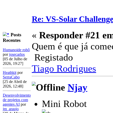
Re: VS-Solar Challeng
«
Responder #21 e
Posts
Recentes
Quem é que já come
Humanoide robô
Registado
por
josecarlos
[05 de Julho de
2026, 19:27]
Tiago Rodrigues
Heathkit
por
SerraCabo
[25 de Abril de
Njay
2026, 12:48]
Desenvolvimento
de projetos com
Mini Robot
agentes AI
por
jm_araujo