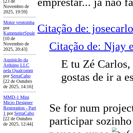
emprestar... já não fa
[23 de
Novembro de
2025, 19:59]
Motor ventoinha
Citação de: josecarl
por
KammutierSpule
[10 de
Citação de: Njay 
Novembro de
2025, 20:43]
Aquisição da
E tu Zé Carlos, 
Arduino LLC
pela Qualcomm
gostas de ir a 
por
SerraCabo
[22 de Outubro
de 2025, 14:16]
MMD-1 Mini
Micro Designer
Se for num project
Restoration - Part
1
por
SerraCabo
participar sozinho
[22 de Outubro
de 2025, 12:44]