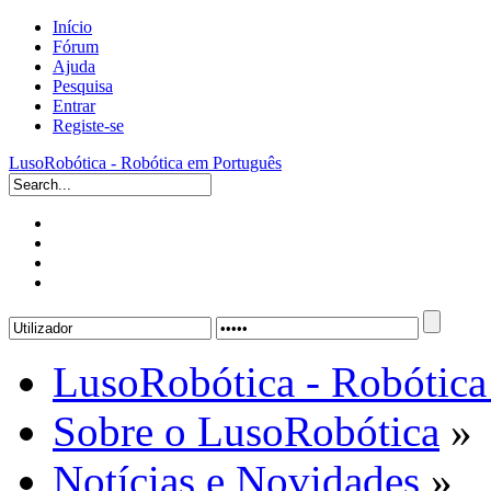
Início
Fórum
Ajuda
Pesquisa
Entrar
Registe-se
LusoRobótica - Robótica em Português
LusoRobótica - Robótica
Sobre o LusoRobótica
»
Notícias e Novidades
»