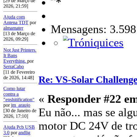
[29 de Março de
2026, 21:59]
Ajuda com
Antena TDT
por
Mensagens: 3.598
almamater
[13 de Março de
2026, 09:29]
Not Just Printers.
It Bans
Everything.
por
SerraCabo
[11 de Fevereiro
Re: VS-Solar Challeng
de 2026, 14:48]
Como lutar
contra a
«
Responder #22 e
"enshitification"
por
jm_araujo
Eu não... mas se algu
[30 de Janeiro de
2026, 17:10]
motor DC 24V de trot
Ajuda Pcb USB
3.0
por
andlig