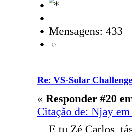
Mensagens: 433
Re: VS-Solar Challeng
«
Responder #20 e
Citação de: Njay em 
E tu Zé Carlos, tá