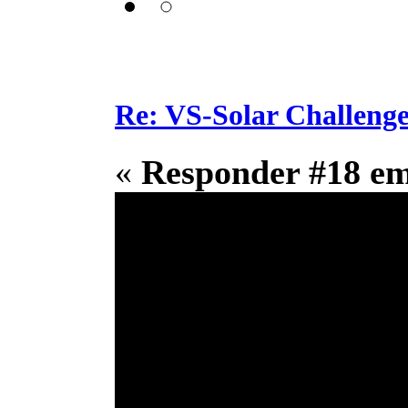
Re: VS-Solar Challeng
«
Responder #18 e