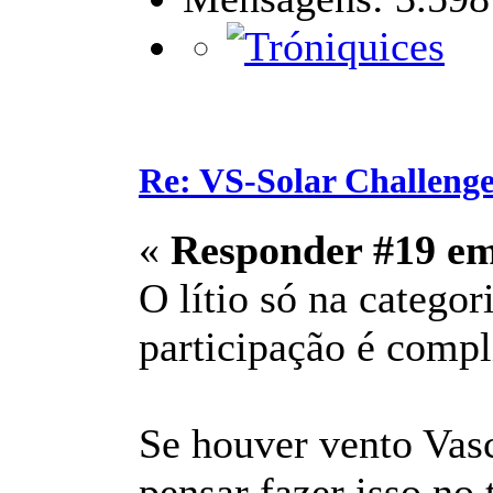
Re: VS-Solar Challeng
«
Responder #19 e
O lítio só na categor
participação é compl
Se houver vento Vas
pensar fazer isso no 