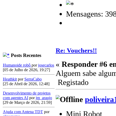
Mensagens: 39
Re: Vouchers!!
Posts Recentes
«
Responder #6 e
Humanoide robô
por
josecarlos
[05 de Julho de 2026, 19:27]
Alguem sabe algu
Heathkit
por
SerraCabo
Registado
[25 de Abril de 2026, 12:48]
Desenvolvimento de projetos
poliveira
com agentes AI
por
jm_araujo
[29 de Março de 2026, 21:59]
Mini Robot
Ajuda com Antena TDT
por