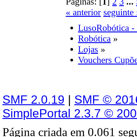
Páginas: [
1
]
2
3
...
« anterior
seguinte 
LusoRobótica -
Robótica
»
Lojas
»
Vouchers Cupõe
SMF 2.0.19
|
SMF © 201
SimplePortal 2.3.7 © 20
Página criada em 0.061 se