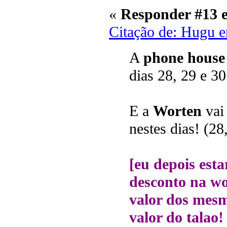
«
Responder #13 
Citação de: Hugu 
A
phone house
dias 28, 29 e 3
E a
Worten
vai 
nestes dias! (2
[eu depois esta
desconto na wo
valor dos mesm
valor do talao!