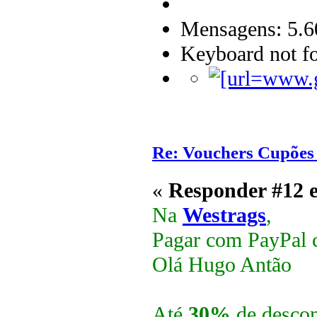
Mensagens: 5.6
Keyboard not fo
Re: Vouchers Cupões
«
Responder #12 
Na
Westrags
,
Pagar com PayPal 
Olá Hugo Antão
Até
30%
de descon