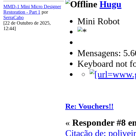
Hugu
MMD-1 Mini Micro Designer
Restoration - Part 1
por
SerraCabo
Mini Robot
[22 de Outubro de 2025,
12:44]
Mensagens: 5.6
Keyboard not fo
Re: Vouchers!!
«
Responder #8 e
Citação de: polive