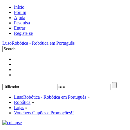
Início
Fórum
Ajuda
Pesquisa
Entrar
Registe-se
LusoRobótica - Robótica em Português
LusoRobótica - Robótica em Português
»
Robótica
»
Lojas
»
Vouchers Cupões e Promoções!!