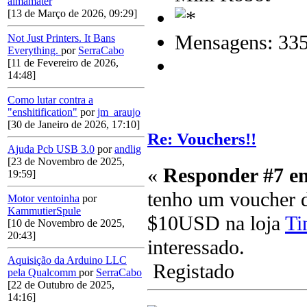
almamater
[13 de Março de 2026, 09:29]
Mensagens: 33
Not Just Printers. It Bans
Everything.
por
SerraCabo
[11 de Fevereiro de 2026,
14:48]
Como lutar contra a
"enshitification"
por
jm_araujo
[30 de Janeiro de 2026, 17:10]
Re: Vouchers!!
Ajuda Pcb USB 3.0
por
andlig
[23 de Novembro de 2025,
«
Responder #7 e
19:59]
tenho um voucher
Motor ventoinha
por
KammutierSpule
$10USD na loja
Ti
[10 de Novembro de 2025,
20:43]
interessado.
Aquisição da Arduino LLC
Registado
pela Qualcomm
por
SerraCabo
[22 de Outubro de 2025,
14:16]