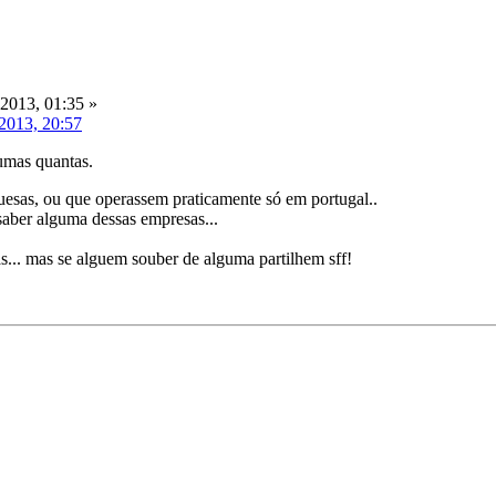
 2013, 01:35 »
 2013, 20:57
umas quantas.
esas, ou que operassem praticamente só em portugal..
aber alguma dessas empresas...
as... mas se alguem souber de alguma partilhem sff!