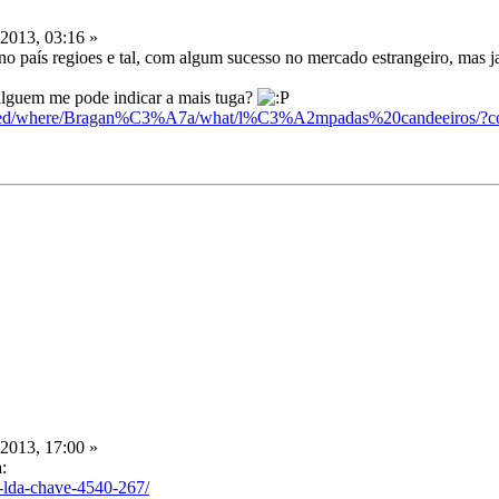
 2013, 03:16 »
o país regioes e tal, com algum sucesso no mercado estrangeiro, mas 
 alguem me pode indicar a mais tuga?
anced/where/Bragan%C3%A7a/what/l%C3%A2mpadas%20candeeiros/?co
 2013, 17:00 »
:
s-lda-chave-4540-267/