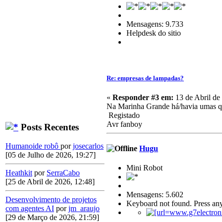
Mensagens: 9.733
Helpdesk do sitio
Re: empresas de lampadas?
«
Responder #3 em:
13 de Abril de
Na Marinha Grande há/havia umas q
Registado
Avr fanboy
Posts Recentes
Humanoide robô
por
josecarlos
Hugu
[05 de Julho de 2026, 19:27]
Mini Robot
Heathkit
por
SerraCabo
[25 de Abril de 2026, 12:48]
Mensagens: 5.602
Desenvolvimento de projetos
Keyboard not found. Press any
com agentes AI
por
jm_araujo
[29 de Março de 2026, 21:59]