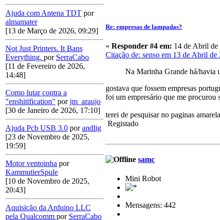
Ajuda com Antena TDT
por
almamater
Re: empresas de lampadas?
[13 de Março de 2026, 09:29]
«
Responder #4 em:
14 de Abril de
Not Just Printers. It Bans
Citação de: senso em 13 de Abril de
Everything.
por
SerraCabo
[11 de Fevereiro de 2026,
Na Marinha Grande há/havia 
14:48]
gostava que fossem empresas portugu
Como lutar contra a
foi um empresário que me procurou s
"enshitification"
por
jm_araujo
[30 de Janeiro de 2026, 17:10]
terei de pesquisar no paginas amarel
Registado
Ajuda Pcb USB 3.0
por
andlig
[23 de Novembro de 2025,
19:59]
samc
Motor ventoinha
por
KammutierSpule
Mini Robot
[10 de Novembro de 2025,
20:43]
Mensagens: 442
Aquisição da Arduino LLC
pela Qualcomm
por
SerraCabo