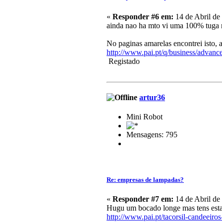
«
Responder #6 em:
14 de Abril de
ainda nao ha mto vi uma 100% tuga n
No paginas amarelas encontrei isto,
http://www.pai.pt/q/business/adv
Registado
artur36
Mini Robot
Mensagens: 795
Re: empresas de lampadas?
«
Responder #7 em:
14 de Abril de
Hugu um bocado longe mas tens esta
http://www.pai.pt/tacorsil-candeeiro