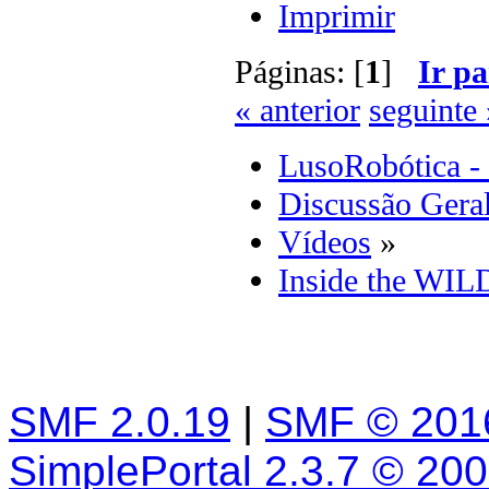
Imprimir
Páginas: [
1
]
Ir pa
« anterior
seguinte 
LusoRobótica -
Discussão Gera
Vídeos
»
Inside the WIL
SMF 2.0.19
|
SMF © 201
SimplePortal 2.3.7 © 20