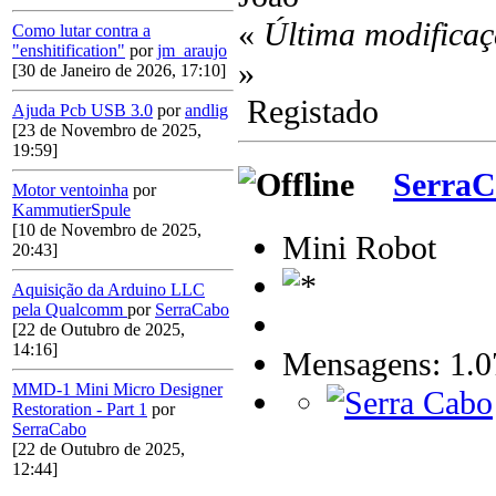
«
Última modificaç
Como lutar contra a
"enshitification"
por
jm_araujo
»
[30 de Janeiro de 2026, 17:10]
Registado
Ajuda Pcb USB 3.0
por
andlig
[23 de Novembro de 2025,
19:59]
Serra
Motor ventoinha
por
KammutierSpule
[10 de Novembro de 2025,
Mini Robot
20:43]
Aquisição da Arduino LLC
pela Qualcomm
por
SerraCabo
[22 de Outubro de 2025,
14:16]
Mensagens: 1.0
MMD-1 Mini Micro Designer
Restoration - Part 1
por
SerraCabo
[22 de Outubro de 2025,
12:44]