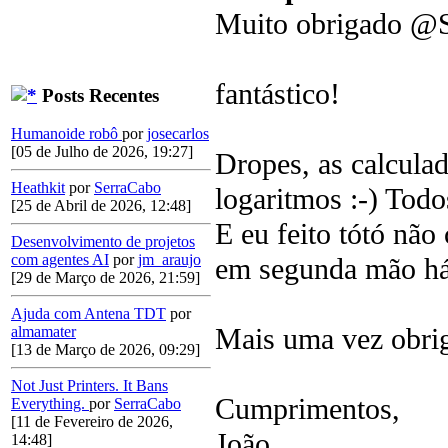
Muito obrigado @
fantástico!
Posts Recentes
Humanoide robô
por
josecarlos
[05 de Julho de 2026, 19:27]
Dropes, as calculad
Heathkit
por
SerraCabo
logaritmos :-) Tod
[25 de Abril de 2026, 12:48]
E eu feito tótó nã
Desenvolvimento de projetos
com agentes AI
por
jm_araujo
em segunda mão há 
[29 de Março de 2026, 21:59]
Ajuda com Antena TDT
por
Mais uma vez obri
almamater
[13 de Março de 2026, 09:29]
Not Just Printers. It Bans
Cumprimentos,
Everything.
por
SerraCabo
[11 de Fevereiro de 2026,
João
14:48]