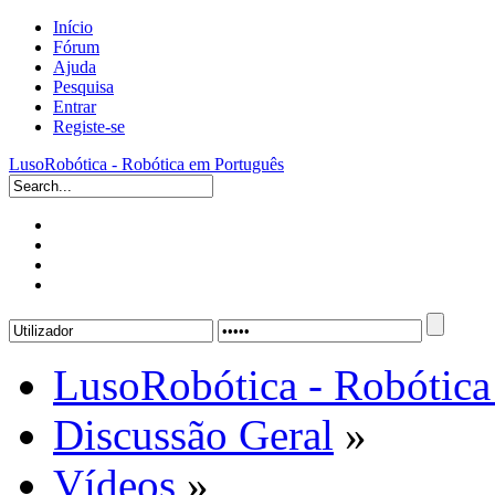
Início
Fórum
Ajuda
Pesquisa
Entrar
Registe-se
LusoRobótica - Robótica em Português
LusoRobótica - Robótica
Discussão Geral
»
Vídeos
»