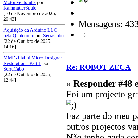
Motor ventoinha
por
KammutierSpule
[10 de Novembro de 2025,
20:43]
Mensagens: 43
Aquisição da Arduino LLC
pela Qualcomm
por
SerraCabo
[22 de Outubro de 2025,
14:16]
MMD-1 Mini Micro Designer
Restoration - Part 1
por
Re: ROBOT ZECA
SerraCabo
[22 de Outubro de 2025,
12:44]
«
Responder #48 
Foi um projecto gra
Faz parte do meu p
outros projectos va
Não tenho nada con