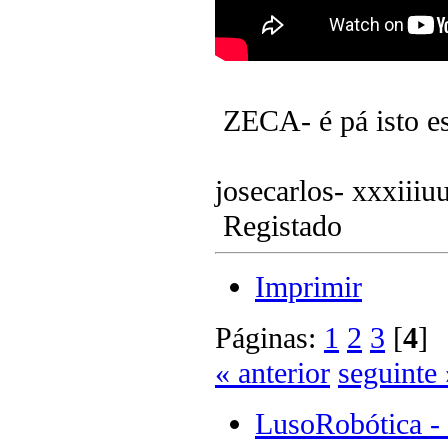
ZECA- é pá isto es
josecarlos- xxxiiiu
Registado
Imprimir
Páginas:
1
2
3
[
4
« anterior
seguinte 
LusoRobótica -