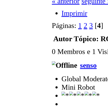
« anterior
seguinte 
Imprimir
Páginas:
1
2
3
[
4
Autor
Tópico: R
0 Membros e 1 Visit
senso
Global Moderat
Mini Robot