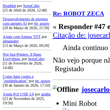
Heathkit
por
SerraCabo
[25 de Abril de 2026, 12:48]
Re: ROBOT ZECA
Desenvolvimento de projetos
com agentes AI
por
jm_araujo
«
Responder #47 
[29 de Março de 2026, 21:59]
Citação de: joseca
Ajuda com Antena TDT
por
almamater
Ainda continu
[13 de Março de 2026, 09:29]
Not Just Printers. It Bans
Não vejo porque nã
Everything.
por
SerraCabo
[11 de Fevereiro de 2026,
Registado
14:48]
Como lutar contra a
"enshitification"
por
jm_araujo
[30 de Janeiro de 2026, 17:10]
josecarlo
Ajuda Pcb USB 3.0
por
andlig
[23 de Novembro de 2025,
Mini Robot
19:59]