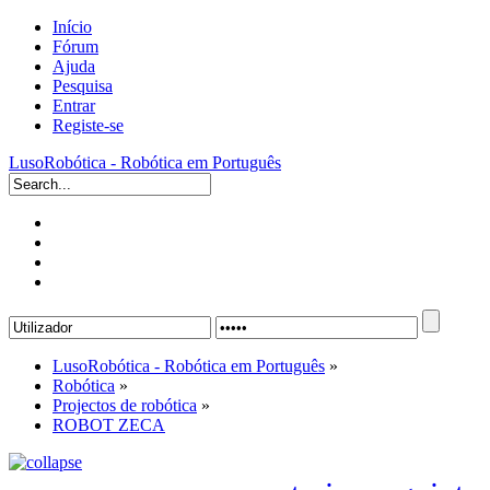
Início
Fórum
Ajuda
Pesquisa
Entrar
Registe-se
LusoRobótica - Robótica em Português
LusoRobótica - Robótica em Português
»
Robótica
»
Projectos de robótica
»
ROBOT ZECA