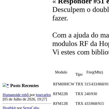
«
Responder #51 
Desculpem o double
fazer.
Com a ajuda do mau
modulos RF da Ho
Vi estes com biblio
Modulo
Freq(Mhz)
Tipo
RFM69HCW
TRX
315/433/868/91
Posts Recentes
RFM22B
TRX
240/930
Humanoide robô
por
josecarlos
[05 de Julho de 2026, 19:27]
RFM12B
TRX
433/868/915
Heathkit
por
SerraCabo