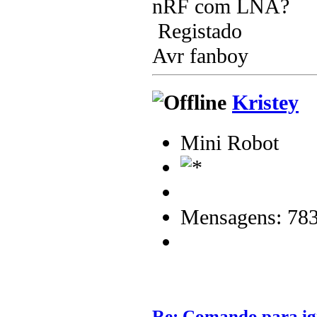
nRF com LNA?
Registado
Avr fanboy
Kristey
Mini Robot
Mensagens: 78
Re: Comando para igni