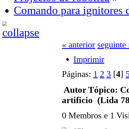
Comando para ignitores d
« anterior
seguinte 
Imprimir
Páginas:
1
2
3
[
4
]
Autor
Tópico: Co
artificio (Lida 7
0 Membros e 1 Visit