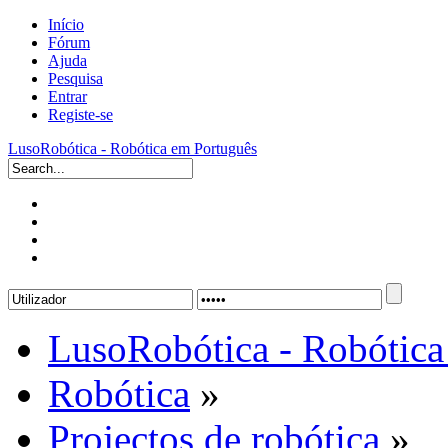
Início
Fórum
Ajuda
Pesquisa
Entrar
Registe-se
LusoRobótica - Robótica em Português
LusoRobótica - Robótica
Robótica
»
Projectos de robótica
»