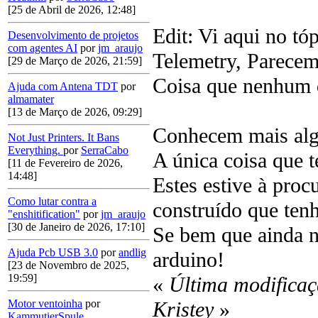
[25 de Abril de 2026, 12:48]
Edit: Vi aqui no tó
Desenvolvimento de projetos
com agentes AI
por
jm_araujo
Telemetry, Parecem
[29 de Março de 2026, 21:59]
Coisa que nenhum 
Ajuda com Antena TDT
por
almamater
[13 de Março de 2026, 09:29]
Conhecem mais alg
Not Just Printers. It Bans
Everything.
por
SerraCabo
A única coisa que t
[11 de Fevereiro de 2026,
14:48]
Estes estive à proc
Como lutar contra a
construído que ten
"enshitification"
por
jm_araujo
[30 de Janeiro de 2026, 17:10]
Se bem que ainda n
Ajuda Pcb USB 3.0
por
andlig
arduino!
[23 de Novembro de 2025,
19:59]
«
Última modificaç
Kristey
»
Motor ventoinha
por
KammutierSpule