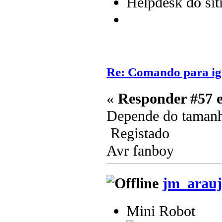
Helpdesk do sit
Re: Comando para igni
«
Responder #57 
Depende do tamanh
Registado
Avr fanboy
jm_arauj
Mini Robot