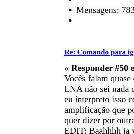
Mensagens: 78
Re: Comando para igni
«
Responder #50 
Vocês falam quase
LNA não sei nada di
eu interpreto isso
amplificação que p
quer dizer por out
EDIT: Baahhhh ja v