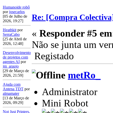
Humanoide robô
por
josecarlos
Re: [Compra Colectiva]
[05 de Julho de
2026, 19:27]
«
Responder #5 em
Heathkit
por
SerraCabo
[25 de Abril de
Não se junta um ver
2026, 12:48]
Registado
Desenvolvimento
de projetos com
agentes AI
por
jm_araujo
[29 de Março de
metRo_
2026, 21:59]
Ajuda com
Administrator
Antena TDT
por
almamater
[13 de Março de
Mini Robot
2026, 09:29]
Not Just Printers.