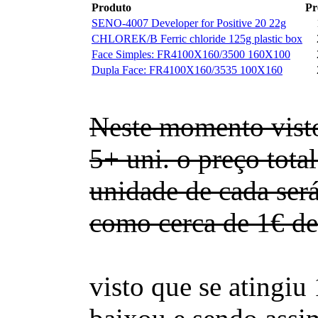
Produto
Pr
SENO-4007 Developer for Positive 20 22g
CHLOREK/B Ferric chloride 125g plastic box
Face Simples: FR4100X160/3500 160X100
Dupla Face: FR4100X160/3535 100X160
Neste momento visto
5+ uni. o preço tot
unidade de cada será
como cerca de 1€ de 
visto que se atingi