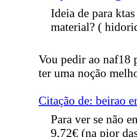
Ideia de para kta
material? ( hidori
Vou pedir ao naf18 p
ter uma noção melho
Citação de: beirao 
Para ver se não e
9,72€ (na pior da