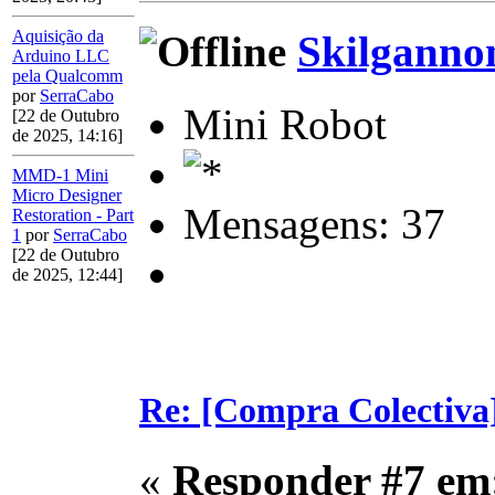
Aquisição da
Skilganno
Arduino LLC
pela Qualcomm
por
SerraCabo
Mini Robot
[22 de Outubro
de 2025, 14:16]
MMD-1 Mini
Micro Designer
Mensagens: 37
Restoration - Part
1
por
SerraCabo
[22 de Outubro
de 2025, 12:44]
Re: [Compra Colectiva]
«
Responder #7 em