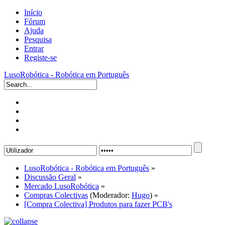
Início
Fórum
Ajuda
Pesquisa
Entrar
Registe-se
LusoRobótica - Robótica em Português
LusoRobótica - Robótica em Português
»
Discussão Geral
»
Mercado LusoRobótica
»
Compras Colectivas
(Moderador:
Hugo
) »
[Compra Colectiva] Produtos para fazer PCB's