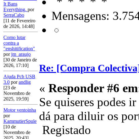
It Bans
Everything.
por
Mensagens: 3.75
SerraCabo
[11 de Fevereiro
de 2026, 14:48]
Como lutar
contra a
"enshitification"
por
jm_araujo
[30 de Janeiro de
Re: [Compra Colectiva]
2026, 17:10]
Ajuda Pcb USB
3.0
por
andlig
«
Responder #6 em
[23 de
Novembro de
Se quiseres podes ir
2025, 19:59]
Motor ventoinha
dá para diluir os po
por
KammutierSpule
Registado
[10 de
Novembro de
2025, 20:43]