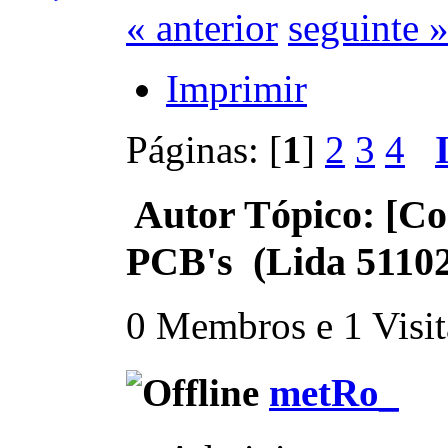
« anterior
seguinte 
Imprimir
Páginas: [
1
]
2
3
4
Autor
Tópico: [Co
PCB's (Lida 51102
0 Membros e 1 Visita
metRo_