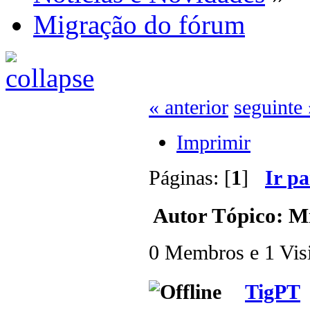
Migração do fórum
« anterior
seguinte 
Imprimir
Páginas: [
1
]
Ir p
Autor
Tópico: Mi
0 Membros e 1 Visit
TigPT