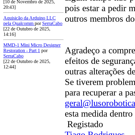
[10 de Novembro de 2025,
pois estar a pedir m
20:43]
outros membros do
Aquisição da Arduino LLC
pela Qualcomm
por
SerraCabo
[22 de Outubro de 2025,
14:16]
MMD-1 Mini Micro Designer
Agradeço a compres
Restoration - Part 1
por
SerraCabo
efeitos de seguran
[22 de Outubro de 2025,
12:44]
outras alterações 
Se tiverem problem
para recuperar a p
geral@lusorobotic
esta medida dentro 
Registado
Tiago Rodrigues