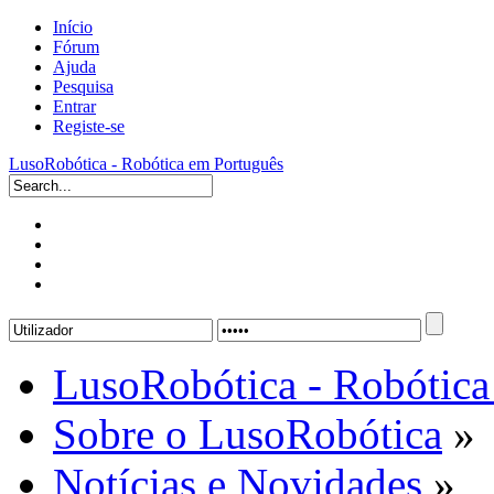
Início
Fórum
Ajuda
Pesquisa
Entrar
Registe-se
LusoRobótica - Robótica em Português
LusoRobótica - Robótica
Sobre o LusoRobótica
»
Notícias e Novidades
»