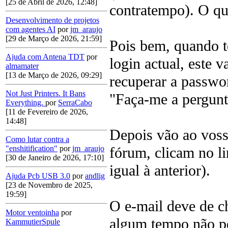
[25 de Abril de 2026, 12:48]
contratempo). O qu
Desenvolvimento de projetos
com agentes AI
por
jm_araujo
[29 de Março de 2026, 21:59]
Pois bem, quando t
Ajuda com Antena TDT
por
login actual, este 
almamater
[13 de Março de 2026, 09:29]
recuperar a passwo
Not Just Printers. It Bans
"Faça-me a pergunta
Everything.
por
SerraCabo
[11 de Fevereiro de 2026,
14:48]
Depois vão ao voss
Como lutar contra a
fórum, clicam no l
"enshitification"
por
jm_araujo
[30 de Janeiro de 2026, 17:10]
igual à anterior).
Ajuda Pcb USB 3.0
por
andlig
[23 de Novembro de 2025,
19:59]
O e-mail deve de c
Motor ventoinha
por
algum tempo não p
KammutierSpule