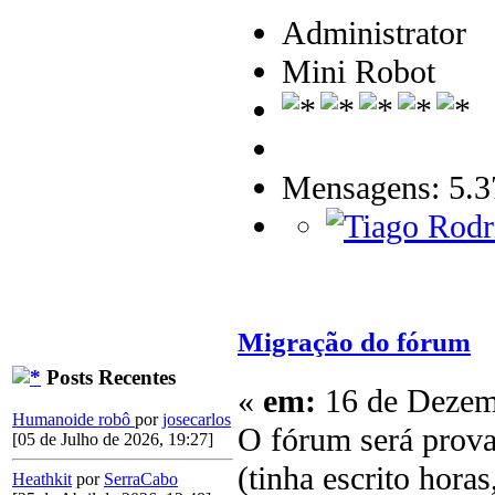
Administrator
Mini Robot
Mensagens: 5.3
Migração do fórum
Posts Recentes
«
em:
16 de Dezemb
Humanoide robô
por
josecarlos
O fórum será prov
[05 de Julho de 2026, 19:27]
(tinha escrito hora
Heathkit
por
SerraCabo