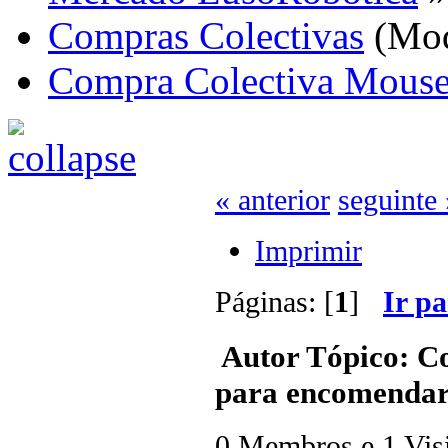
Compras Colectivas
(Mod
Compra Colectiva Mouser
« anterior
seguinte 
Imprimir
Páginas: [
1
]
Ir p
Autor
Tópico: Co
para encomendar
0 Membros e 1 Visit