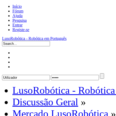
Início
Fórum
Ajuda
Pesquisa
Entrar
Registe-se
LusoRobótica - Robótica em Português
LusoRobótica - Robótica
Discussão Geral
»
Mercado LusoRobótica
»