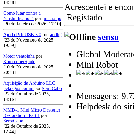
14:48]
Acrescentei e enc
Como lutar contra a
Registado
"enshitification"
por
jm_araujo
[30 de Janeiro de 2026, 17:10]
senso
Ajuda Pcb USB 3.0
por
andlig
[23 de Novembro de 2025,
19:59]
Global Moderat
Motor ventoinha
por
KammutierSpule
Mini Robot
[10 de Novembro de 2025,
20:43]
Aquisição da Arduino LLC
pela Qualcomm
por
SerraCabo
Mensagens: 9.7
[22 de Outubro de 2025,
14:16]
Helpdesk do sit
MMD-1 Mini Micro Designer
Restoration - Part 1
por
SerraCabo
[22 de Outubro de 2025,
12:44]