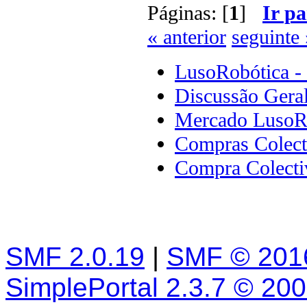
Páginas: [
1
]
Ir pa
« anterior
seguinte 
LusoRobótica -
Discussão Gera
Mercado LusoR
Compras Colect
Compra Colecti
SMF 2.0.19
|
SMF © 201
SimplePortal 2.3.7 © 20