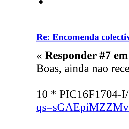
Re: Encomenda colecti
«
Responder #7 em
Boas, ainda nao rec
10 * PIC16F1704-I
qs=sGAEpiMZZMv