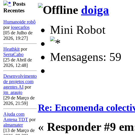
Posts
doiga
Recentes
Humanoide robô
Mini Robot
por
josecarlos
[05 de Julho de
2026, 19:27]
Heathkit
por
Mensagens: 59
SerraCabo
[25 de Abril de
2026, 12:48]
Desenvolvimento
de projetos com
agentes AI
por
jm_araujo
[29 de Março de
2026, 21:59]
Re: Encomenda colecti
Ajuda com
Antena TDT
por
«
Responder #9 em
almamater
[13 de Março de