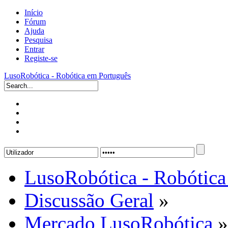
Início
Fórum
Ajuda
Pesquisa
Entrar
Registe-se
LusoRobótica - Robótica em Português
LusoRobótica - Robótica
Discussão Geral
»
Mercado LusoRobótica
»