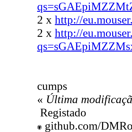
qs=sGAEpiMZZMtZ
2 x
http://eu.mous
2 x
http://eu.mous
qs=sGAEpiMZZM
cumps
«
Última modificaçã
Registado
github.com/DMRo