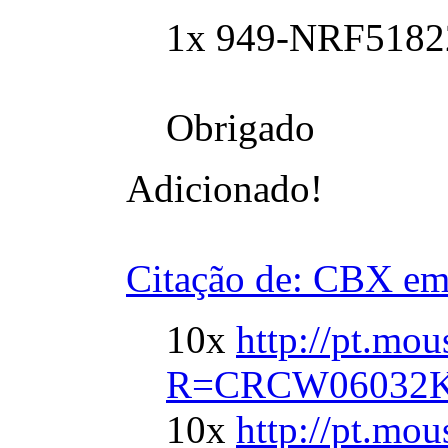
1x 949-NRF518
Obrigado
Adicionado!
Citação de: CBX em
10x
http://pt.mo
R=CRCW06032K00
10x
http://pt.mo