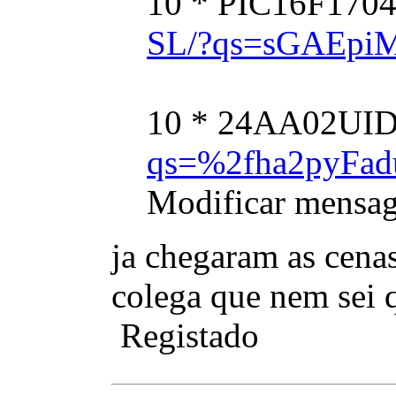
10 * PIC16F1704
SL/?qs=sGAEpi
10 * 24AA02UID
qs=%2fha2pyFa
Modificar mensa
ja chegaram as cena
colega que nem sei q
Registado