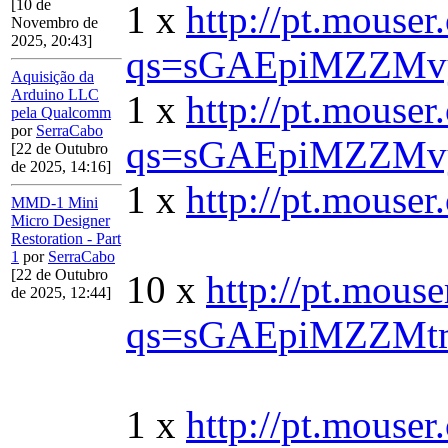
[10 de
1 x
http://pt.mouse
Novembro de
2025, 20:43]
qs=sGAEpiMZZMv
Aquisição da
Arduino LLC
1 x
http://pt.mouse
pela Qualcomm
por
SerraCabo
qs=sGAEpiMZZM
[22 de Outubro
de 2025, 14:16]
1 x
http://pt.mou
MMD-1 Mini
Micro Designer
Restoration - Part
1
por
SerraCabo
[22 de Outubro
10 x
http://pt.mou
de 2025, 12:44]
qs=sGAEpiMZZMt
1 x
http://pt.mous