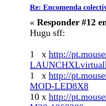
Re: Encomenda colecti
«
Responder #12 e
Hugu sff:
1 x
http://pt.mous
LAUNCHXLvirtual
1 x
http://pt.mou
MOD-LED8X8
10 x
http://pt.mou