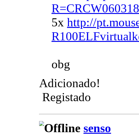
R=CRCW060318K
5x
http://pt.mou
R100ELFvirtual
obg
Adicionado!
Registado
senso