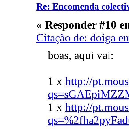
Re: Encomenda colecti
«
Responder #10 e
Citação de: doiga e
boas, aqui vai:
1 x
http://pt.mo
qs=sGAEpiMZZ
1 x
http://pt.mo
qs=%2fha2pyFa