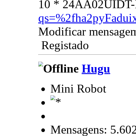
10 * 24AA02UIDT-
qs=%2fha2pyFad
Modificar mensage
Registado
Hugu
Mini Robot
Mensagens: 5.60