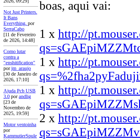
2026, 09:29]
boas, aqui vai:
Not Just Printers.
It Bans
Everything.
por
SerraCabo
1 x
http://pt.mouse
[11 de Fevereiro
de 2026, 14:48]
qs=sGAEpiMZZMt
Como lutar
contra a
1 x
http://pt.mous
"enshitification"
por
jm_araujo
qs=%2fha2pyFadu
[30 de Janeiro de
2026, 17:10]
1 x
http://pt.mouse
Ajuda Pcb USB
3.0
por
andlig
qs=sGAEpiMZZMsh
[23 de
Novembro de
2025, 19:59]
2 x
http://pt.mouse
Motor ventoinha
qs=sGAEpiMZZMv
por
KammutierSpule