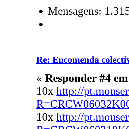
Mensagens: 1.31
Re: Encomenda colecti
«
Responder #4 em
10x
http://pt.mouse
R=CRCW06032K00FK
10x
http://pt.mouse