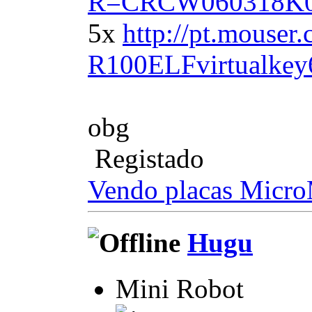
R=CRCW060318K0F
5x
http://pt.mouse
R100ELFvirtualke
obg
Registado
Vendo placas Micr
Hugu
Mini Robot