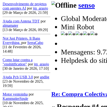
senso
Desenvolvimento de projetos
com agentes AI
por
jm_araujo
[29 de Março de 2026, 21:59]
Global Moderat
Ajuda com Antena TDT
por
Mini Robot
almamater
[13 de Março de 2026, 09:29]
Not Just Printers. It Bans
Everything.
por
SerraCabo
[11 de Fevereiro de 2026,
Mensagens: 9.7
14:48]
Helpdesk do sit
Como lutar contra a
"enshitification"
por
jm_araujo
[30 de Janeiro de 2026, 17:10]
Ajuda Pcb USB 3.0
por
andlig
[23 de Novembro de 2025,
19:59]
Re: Compra Colectiv
Motor ventoinha
por
KammutierSpule
[10 de Novembro de 2025,
«
Responder #4 e