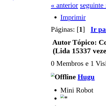
« anterior
seguinte 
Imprimir
Páginas: [
1
]
Ir p
Autor
Tópico: Co
(Lida 15337 veze
0 Membros e 1 Visit
Hugu
Mini Robot