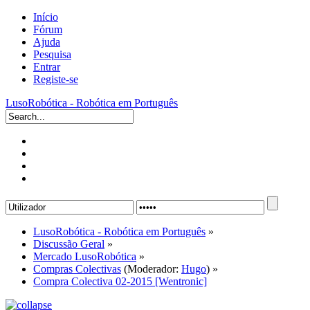
Início
Fórum
Ajuda
Pesquisa
Entrar
Registe-se
LusoRobótica - Robótica em Português
LusoRobótica - Robótica em Português
»
Discussão Geral
»
Mercado LusoRobótica
»
Compras Colectivas
(Moderador:
Hugo
) »
Compra Colectiva 02-2015 [Wentronic]