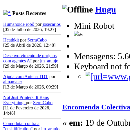
Hugu
Posts Recentes
Mini Robot
Humanoide robô
por
josecarlos
[05 de Julho de 2026, 19:27]
Heathkit
por
SerraCabo
[25 de Abril de 2026, 12:48]
Mensagens: 5.6
Desenvolvimento de projetos
com agentes AI
por
jm_araujo
Keyboard not fo
[29 de Março de 2026, 21:59]
Ajuda com Antena TDT
por
almamater
[13 de Março de 2026, 09:29]
Not Just Printers. It Bans
Everything.
por
SerraCabo
Encomenda Colectiva
[11 de Fevereiro de 2026,
14:48]
«
em:
19 de Outubr
Como lutar contra a
"enshitification"
por
jm_araujo