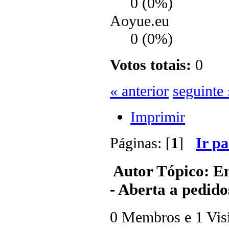
0 (0%)
Aoyue.eu
0 (0%)
Votos totais:
0
« anterior
seguinte 
Imprimir
Páginas: [
1
]
Ir p
Autor
Tópico: E
- Aberta a pedido
0 Membros e 1 Visit