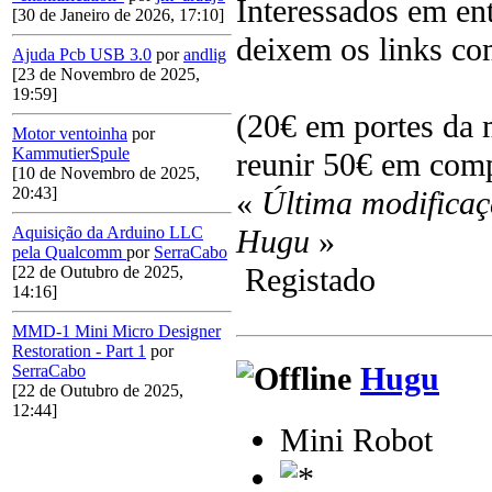
Interessados em en
[30 de Janeiro de 2026, 17:10]
deixem os links com
Ajuda Pcb USB 3.0
por
andlig
[23 de Novembro de 2025,
19:59]
(20€ em portes da 
Motor ventoinha
por
KammutierSpule
reunir 50€ em com
[10 de Novembro de 2025,
20:43]
«
Última modificaç
Hugu
»
Aquisição da Arduino LLC
pela Qualcomm
por
SerraCabo
Registado
[22 de Outubro de 2025,
14:16]
MMD-1 Mini Micro Designer
Restoration - Part 1
por
Hugu
SerraCabo
[22 de Outubro de 2025,
12:44]
Mini Robot