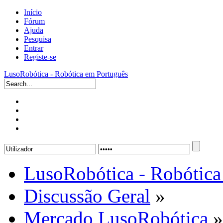
Início
Fórum
Ajuda
Pesquisa
Entrar
Registe-se
LusoRobótica - Robótica em Português
LusoRobótica - Robótica
Discussão Geral
»
Mercado LusoRobótica
»