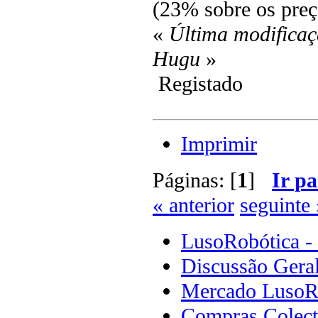
(23% sobre os preç
«
Última modificaç
Hugu
»
Registado
Imprimir
Páginas: [
1
]
Ir pa
« anterior
seguinte 
LusoRobótica -
Discussão Gera
Mercado LusoR
Compras Colect