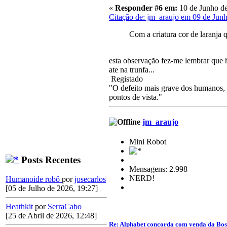
«
Responder #6 em:
10 de Junho de
Citação de: jm_araujo em 09 de Jun
Com a criatura cor de laranja 
esta observação fez-me lembrar que 
ate na trunfa...
Registado
"O defeito mais grave dos humanos, a
pontos de vista."
jm_araujo
Mini Robot
Posts Recentes
Mensagens: 2.998
NERD!
Humanoide robô
por
josecarlos
[05 de Julho de 2026, 19:27]
Heathkit
por
SerraCabo
[25 de Abril de 2026, 12:48]
Re: Alphabet concorda com venda da Bo