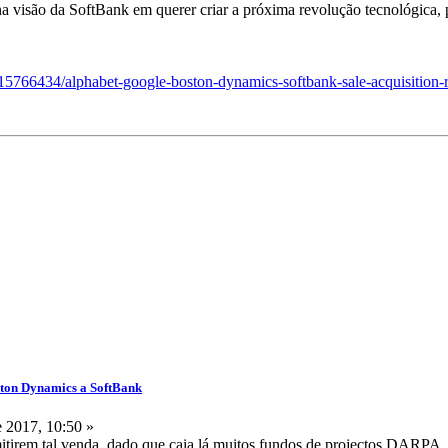
a visão da SoftBank em querer criar a próxima revolução tecnológica,
15766434/alphabet-google-boston-dynamics-softbank-sale-acquisition-r
ston Dynamics a SoftBank
 2017, 10:50 »
mitirem tal venda, dado que caia lá muitos fundos de projectos DARPA.