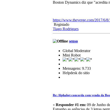
Boston Dynamics diz que "acredita n
https://www.theverge.com/2017/6/8/
Registado
Tiago Rodrigues
senso
Global Moderator
Mini Robot
Mensagens: 9.733
Helpdesk do sitio
Re: Alphabet concorda com venda da Bo
«
Responder #1 em:
09 de Junho de
Estranho as agências de 3 letras per