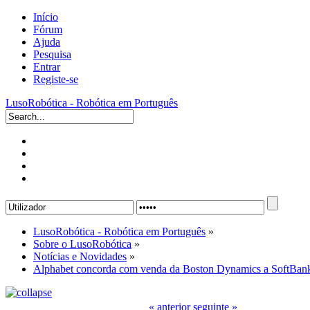
Início
Fórum
Ajuda
Pesquisa
Entrar
Registe-se
LusoRobótica - Robótica em Português
LusoRobótica - Robótica em Português
»
Sobre o LusoRobótica
»
Notícias e Novidades
»
Alphabet concorda com venda da Boston Dynamics a SoftBan
« anterior
seguinte »