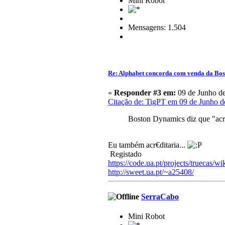
Mini Robot
Mensagens: 1.504
Re: Alphabet concorda com venda da Bo
«
Responder #3 em:
09 de Junho de
Citação de: TigPT em 09 de Junho d
Boston Dynamics diz que "acre
Eu também acr€ditaria...
Registado
https://code.ua.pt/projects/truecas/wi
http://sweet.ua.pt/~a25408/
SerraCabo
Mini Robot